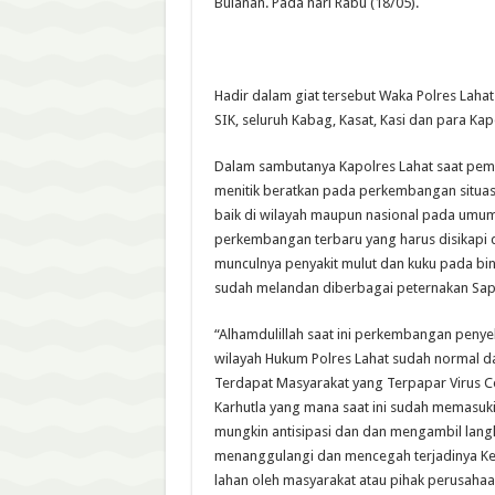
Bulanan. Pada hari Rabu (18/05).
Hadir dalam giat tersebut Waka Polres Laha
SIK, seluruh Kabag, Kasat, Kasi dan para Kap
Dalam sambutanya Kapolres Lahat saat pem
menitik beratkan pada perkembangan situas
baik di wilayah maupun nasional pada umumn
perkembangan terbaru yang harus disikapi d
munculnya penyakit mulut dan kuku pada bin
sudah melandan diberbagai peternakan Sapi
“Alhamdulillah saat ini perkembangan penyeb
wilayah Hukum Polres Lahat sudah normal da
Terdapat Masyarakat yang Terpapar Virus C
Karhutla yang mana saat ini sudah memasuk
mungkin antisipasi dan dan mengambil lang
menanggulangi dan mencegah terjadinya K
lahan oleh masyarakat atau pihak perusahaa