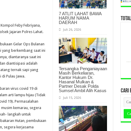
7 ATLIT LAHAT BAWA
HARUM NAMA
TOTA
DAERAH
t Kompol Feby Febriyana,
Juli 26, 2026
olsek Jajaran Polres Lahat.
bukaan Gelar Ops Bulanan
i yang berkembang saat ini
ya, diantaranya saat ini
an diantisipasi adalah
Tersangka Penganiayaan
atang ternak sapi yang
Masih Berkeliaran,
 di Pulau Jawa.
Kantor Hukum Dr.
Hasanal Mulkan &
Partner Desak Polda
aran virus covid 19 di
Sumsel Ambil Alih Kasus
CARI 
lam arti lampu hijau (Tidak
Juli 15, 2026
ovid 19). Permasalahan
i musim kemarau, segera
kah- langkah untuk
ebakaran Hutan, pembukaan
n, segera kerjasama