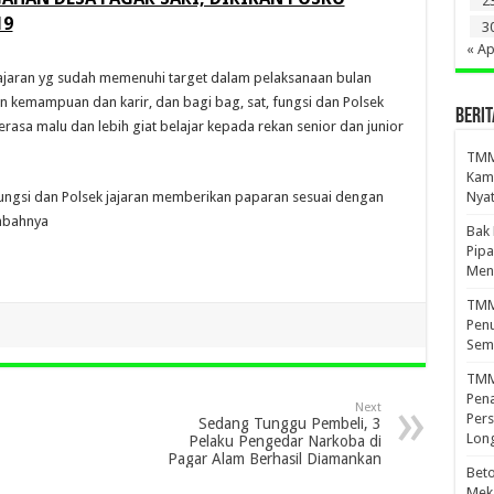
2
19
3
« Ap
 jajaran yg sudah memenuhi target dalam pelaksanaan bulan
an kemampuan dan karir, dan bagi bag, sat, fungsi dan Polsek
BERIT
asa malu dan lebih giat belajar kepada rekan senior dan junior
TMMD
Kamp
Nyat
Fungsi dan Polsek jajaran memberikan paparan sesuai dengan
ambahnya
Bak
Pipa
Men
TMMD
Penu
Sem
TMM
Pena
Next
Pers
Sedang Tunggu Pembeli, 3
Lon
Pelaku Pengedar Narkoba di
Pagar Alam Berhasil Diamankan
Beto
Meka