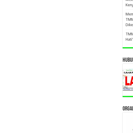
Ken
Mema
TMM
Dike
TMM
Hati
HUBUN
ORGAN