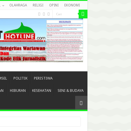
L
OLAHRAGA
RELIGI
OPINI
EKONOMI
MSEL
POLITIK
PERISTIWA
AN
HIBURAN
KESEHATAN
SENI & BUDAYA