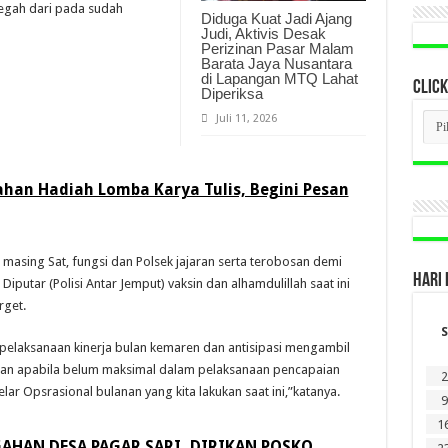
cegah dari pada sudah
Diduga Kuat Jadi Ajang
Judi, Aktivis Desak
Perizinan Pasar Malam
Barata Jaya Nusantara
di Lapangan MTQ Lahat
CLICK
Diperiksa
CLI
Juli 11, 2026
BER
LAM
DI
SINI
ahan Hadiah Lomba Karya Tulis, Begini Pesan
- masing Sat, fungsi dan Polsek jajaran serta terobosan demi
HARI 
iputar (Polisi Antar Jemput) vaksin dan alhamdulillah saat ini
rget.
S
elaksanaan kinerja bulan kemaren dan antisipasi mengambil
dan apabila belum maksimal dalam pelaksanaan pencapaian
2
elar Opsrasional bulanan yang kita lakukan saat ini,”katanya.
9
1
AHAN DESA PAGAR SARI, DIRIKAN POSKO