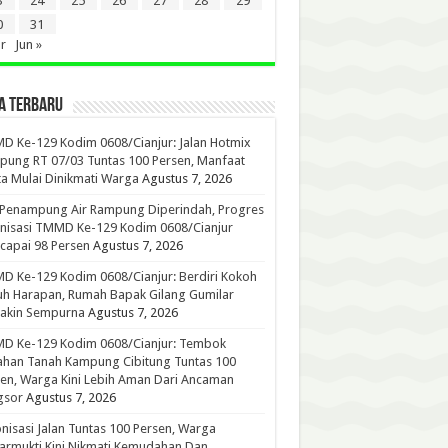
3
24
25
26
27
28
29
0
31
r
Jun »
A TERBARU
 Ke-129 Kodim 0608/Cianjur: Jalan Hotmix
ung RT 07/03 Tuntas 100 Persen, Manfaat
a Mulai Dinikmati Warga
Agustus 7, 2026
 Penampung Air Rampung Diperindah, Progres
nisasi TMMD Ke-129 Kodim 0608/Cianjur
capai 98 Persen
Agustus 7, 2026
 Ke-129 Kodim 0608/Cianjur: Berdiri Kokoh
h Harapan, Rumah Bapak Gilang Gumilar
akin Sempurna
Agustus 7, 2026
D Ke-129 Kodim 0608/Cianjur: Tembok
han Tanah Kampung Cibitung Tuntas 100
en, Warga Kini Lebih Aman Dari Ancaman
gsor
Agustus 7, 2026
nisasi Jalan Tuntas 100 Persen, Warga
rmukti Kini Nikmati Kemudahan Dan