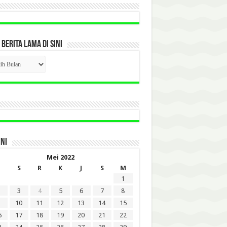
 BERITA LAMA DI SINI
CK
ITA
A
INI
Mei 2022
S
R
K
J
S
M
1
3
4
5
6
7
8
10
11
12
13
14
15
6
17
18
19
20
21
22