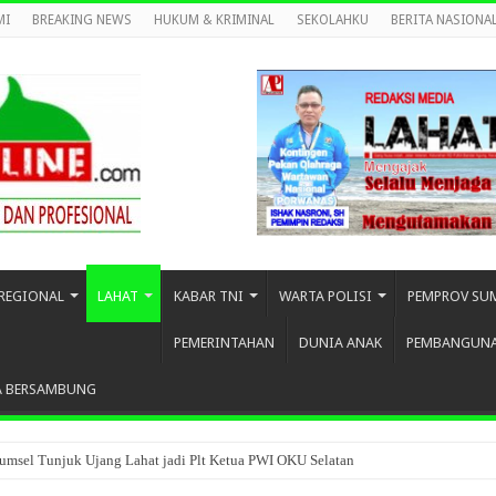
MI
BREAKING NEWS
HUKUM & KRIMINAL
SEKOLAHKU
BERITA NASIONA
REGIONAL
LAHAT
KABAR TNI
WARTA POLISI
PEMPROV SU
PEMERINTAHAN
DUNIA ANAK
PEMBANGUN
A BERSAMBUNG
umsel Tunjuk Ujang Lahat jadi Plt Ketua PWI OKU Selatan