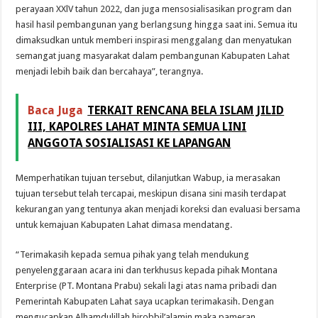
perayaan XXlV tahun 2022, dan juga mensosialisasikan program dan
hasil hasil pembangunan yang berlangsung hingga saat ini. Semua itu
dimaksudkan untuk memberi inspirasi menggalang dan menyatukan
semangat juang masyarakat dalam pembangunan Kabupaten Lahat
menjadi lebih baik dan bercahaya”, terangnya.
Baca Juga
TERKAIT RENCANA BELA ISLAM JILID
III, KAPOLRES LAHAT MINTA SEMUA LINI
ANGGOTA SOSIALISASI KE LAPANGAN
Memperhatikan tujuan tersebut, dilanjutkan Wabup, ia merasakan
tujuan tersebut telah tercapai, meskipun disana sini masih terdapat
kekurangan yang tentunya akan menjadi koreksi dan evaluasi bersama
untuk kemajuan Kabupaten Lahat dimasa mendatang.
“Terimakasih kepada semua pihak yang telah mendukung
penyelenggaraan acara ini dan terkhusus kepada pihak Montana
Enterprise (PT. Montana Prabu) sekali lagi atas nama pribadi dan
Pemerintah Kabupaten Lahat saya ucapkan terimakasih. Dengan
mengucapkan Alhamdulillah hirobbil’alamin maka pameran