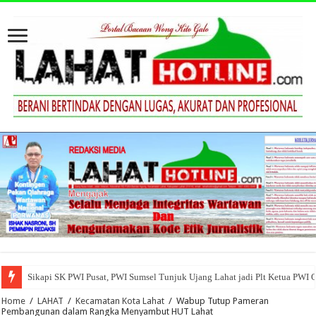
Sikapi SK PWI Pusat, PWI Sumsel Tunjuk Ujang Lahat jadi Plt Ketua PWI 
Home
/
LAHAT
/
Kecamatan Kota Lahat
/
Wabup Tutup Pameran
Pembangunan dalam Rangka Menyambut HUT Lahat