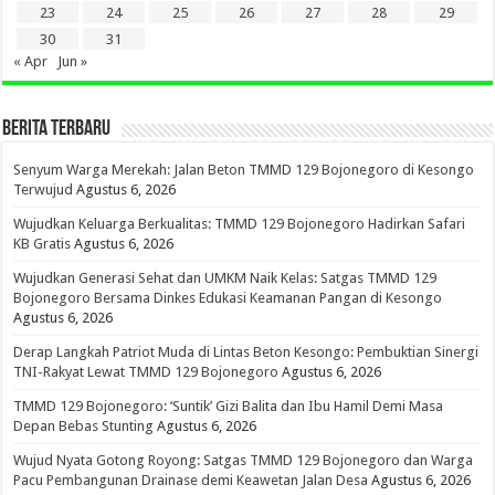
23
24
25
26
27
28
29
30
31
« Apr
Jun »
BERITA TERBARU
Senyum Warga Merekah: Jalan Beton TMMD 129 Bojonegoro di Kesongo
Terwujud
Agustus 6, 2026
Wujudkan Keluarga Berkualitas: TMMD 129 Bojonegoro Hadirkan Safari
KB Gratis
Agustus 6, 2026
Wujudkan Generasi Sehat dan UMKM Naik Kelas: Satgas TMMD 129
Bojonegoro Bersama Dinkes Edukasi Keamanan Pangan di Kesongo
Agustus 6, 2026
Derap Langkah Patriot Muda di Lintas Beton Kesongo: Pembuktian Sinergi
TNI-Rakyat Lewat TMMD 129 Bojonegoro
Agustus 6, 2026
TMMD 129 Bojonegoro: ‘Suntik’ Gizi Balita dan Ibu Hamil Demi Masa
Depan Bebas Stunting
Agustus 6, 2026
Wujud Nyata Gotong Royong: Satgas TMMD 129 Bojonegoro dan Warga
Pacu Pembangunan Drainase demi Keawetan Jalan Desa
Agustus 6, 2026