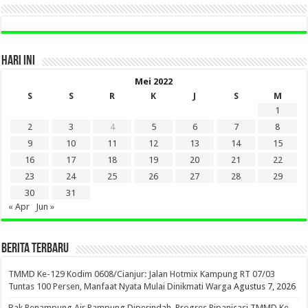
HARI INI
Mei 2022
S
S
R
K
J
S
M
1
2
3
4
5
6
7
8
9
10
11
12
13
14
15
16
17
18
19
20
21
22
23
24
25
26
27
28
29
30
31
« Apr
Jun »
BERITA TERBARU
TMMD Ke-129 Kodim 0608/Cianjur: Jalan Hotmix Kampung RT 07/03
Tuntas 100 Persen, Manfaat Nyata Mulai Dinikmati Warga
Agustus 7, 2026
Bak Penampung Air Rampung Diperindah, Progres Pipanisasi TMMD Ke-