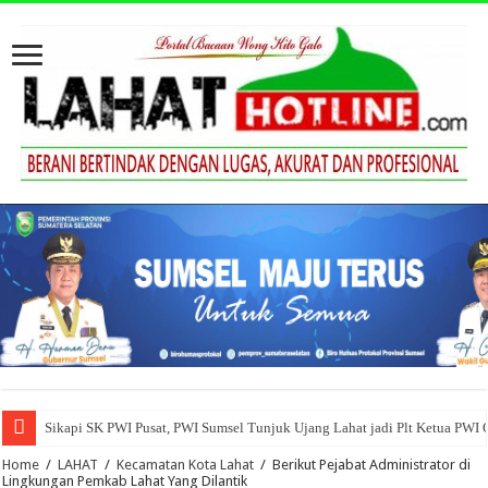
Sikapi SK PWI Pusat, PWI Sumsel Tunjuk Ujang Lahat jadi Plt Ketua PWI
Home
/
LAHAT
/
Kecamatan Kota Lahat
/
Berikut Pejabat Administrator di
Lingkungan Pemkab Lahat Yang Dilantik