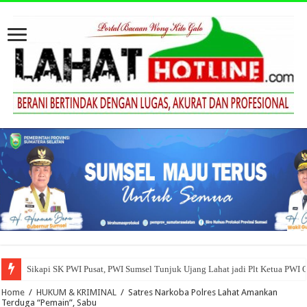
Sikapi SK PWI Pusat, PWI Sumsel Tunjuk Ujang Lahat jadi Plt Ketua PWI 
Home
/
HUKUM & KRIMINAL
/
Satres Narkoba Polres Lahat Amankan
Terduga “Pemain”, Sabu