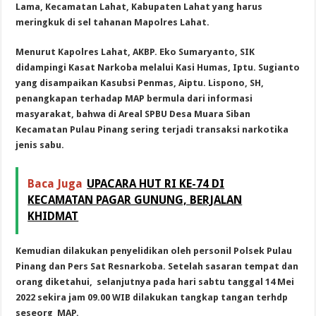
Lama, Kecamatan Lahat, Kabupaten Lahat yang harus
meringkuk di sel tahanan Mapolres Lahat.
Menurut Kapolres Lahat, AKBP. Eko Sumaryanto, SIK
didampingi Kasat Narkoba melalui Kasi Humas, Iptu. Sugianto
yang disampaikan Kasubsi Penmas, Aiptu. Lispono, SH,
penangkapan terhadap MAP bermula dari informasi
masyarakat, bahwa di Areal SPBU Desa Muara Siban
Kecamatan Pulau Pinang sering terjadi transaksi narkotika
jenis sabu.
Baca Juga
UPACARA HUT RI KE-74 DI
KECAMATAN PAGAR GUNUNG, BERJALAN
KHIDMAT
Kemudian dilakukan penyelidikan oleh personil Polsek Pulau
Pinang dan Pers Sat Resnarkoba. Setelah sasaran tempat dan
orang diketahui, selanjutnya pada hari sabtu tanggal 14 Mei
2022 sekira jam 09.00 WIB dilakukan tangkap tangan terhdp
seseorg MAP.