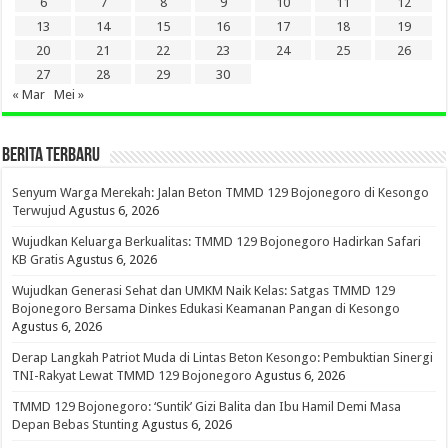
6
7
8
9
10
11
12
13
14
15
16
17
18
19
20
21
22
23
24
25
26
27
28
29
30
« Mar
Mei »
BERITA TERBARU
Senyum Warga Merekah: Jalan Beton TMMD 129 Bojonegoro di Kesongo
Terwujud
Agustus 6, 2026
Wujudkan Keluarga Berkualitas: TMMD 129 Bojonegoro Hadirkan Safari
KB Gratis
Agustus 6, 2026
Wujudkan Generasi Sehat dan UMKM Naik Kelas: Satgas TMMD 129
Bojonegoro Bersama Dinkes Edukasi Keamanan Pangan di Kesongo
Agustus 6, 2026
Derap Langkah Patriot Muda di Lintas Beton Kesongo: Pembuktian Sinergi
TNI-Rakyat Lewat TMMD 129 Bojonegoro
Agustus 6, 2026
TMMD 129 Bojonegoro: ‘Suntik’ Gizi Balita dan Ibu Hamil Demi Masa
Depan Bebas Stunting
Agustus 6, 2026