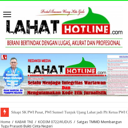
Sikapi SK PWI Pusat, PWI Sumsel Tunjuk Ujang Lahat jadi Plt Ketua PWI 
Home
/
KABAR TNI
/
KODIM 0722/KUDUS
/
Satgas TMMD Membangun
Tugu Prasasti Bukti Cinta Negeri