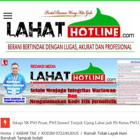
Sikapi SK PWI Pusat, PWI Sumsel Tunjuk Ujang Lahat jadi Plt Ketua PWI 
Home
/
KABAR TNI
/
KODIM 0722/KUDUS
/
Rumah Tidak Layak Huni
Berubah Tampak Indah