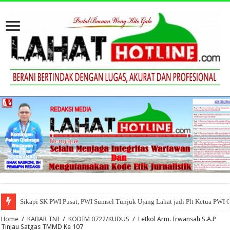
Sikapi SK PWI Pusat, PWI Sumsel Tunjuk Ujang Lahat jadi Plt Ketua PWI 
Home
/
KABAR TNI
/
KODIM 0722/KUDUS
/
Letkol Arm. Irwansah S.A.P
Tinjau Satgas TMMD Ke 107