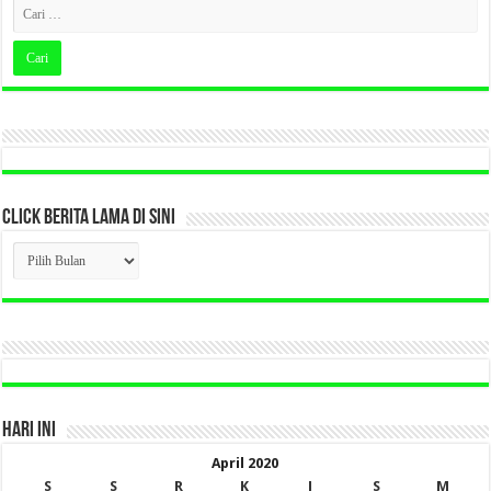
CLICK BERITA LAMA DI SINI
CLICK
BERITA
LAMA
DI
SINI
HARI INI
April 2020
S
S
R
K
J
S
M