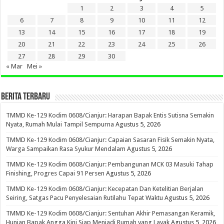
1
2
3
4
5
6
7
8
9
10
11
12
13
14
15
16
17
18
19
20
21
22
23
24
25
26
27
28
29
30
« Mar
Mei »
BERITA TERBARU
TMMD Ke-129 Kodim 0608/Cianjur: Harapan Bapak Entis Sutisna Semakin
Nyata, Rumah Mulai Tampil Sempurna
Agustus 5, 2026
TMMD Ke-129 Kodim 0608/Cianjur: Capaian Sasaran Fisik Semakin Nyata,
Warga Sampaikan Rasa Syukur Mendalam
Agustus 5, 2026
TMMD Ke-129 Kodim 0608/Cianjur: Pembangunan MCK 03 Masuki Tahap
Finishing, Progres Capai 91 Persen
Agustus 5, 2026
TMMD Ke-129 Kodim 0608/Cianjur: Kecepatan Dan Ketelitian Berjalan
Seiring, Satgas Pacu Penyelesaian Rutilahu Tepat Waktu
Agustus 5, 2026
TMMD Ke-129 Kodim 0608/Cianjur: Sentuhan Akhir Pemasangan Keramik,
Hunian Bapak Angga Kini Siap Menjadi Rumah yang Layak
Agustus 5, 2026