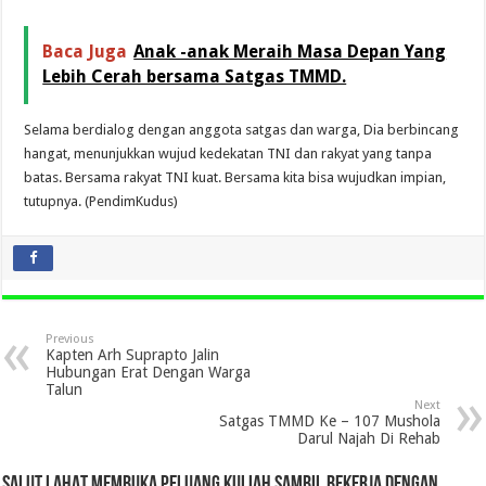
Baca Juga
Anak -anak Meraih Masa Depan Yang
Lebih Cerah bersama Satgas TMMD.
Selama berdialog dengan anggota satgas dan warga, Dia berbincang
hangat, menunjukkan wujud kedekatan TNI dan rakyat yang tanpa
batas. Bersama rakyat TNI kuat. Bersama kita bisa wujudkan impian,
tutupnya. (PendimKudus)
Previous
Kapten Arh Suprapto Jalin
Hubungan Erat Dengan Warga
Talun
Next
Satgas TMMD Ke – 107 Mushola
Darul Najah Di Rehab
SALUT LAHAT MEMBUKA PELUANG KULIAH SAMBIL BEKERJA DENGAN