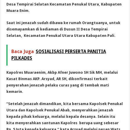
Desa Tempirai Selatan Kecamatan Penukal Utara, Kabupaten
Muara Enim.
Saat ini jenazah sudah dibawa ke rumah Orangtuanya, untuk
disemayamkan di kediaman di Dusun II Desa Tempirai
Selatan, Kecamatan Penukal Utara Utara Kabupaten Pali.
Baca Juga
SOSIALISASI PERSERTA PANITIA
PILKADES
Kapolres Muaraenim, Akbp Afner Juwono SH Sik MH, melalui
Kasat Binmas AKP. Arsyad, AR SH, dikonfirmasi terkait
penyerahan jenazah pelaku curas yang di tembak mati
kemarin.
“Setelah jenazah dimandikan, kita bersama Kapolsek Penukal
Utara dan Kapolsek Penukal Abab, menyerahkan jenazah
kepada pihak keluarga, melalui kepala desanya. Selain itu
kita menyerahkan santunan Kapolres berupa uang sebesar
Rp. 5 Juta kepada keluarga,” kata Arsyad melalui pesan Wats