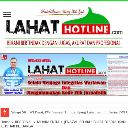
Sikapi SK PWI Pusat, PWI Sumsel Tunjuk Ujang Lahat jadi Plt Ketua PWI 
Home
/
REGIONAL
/
MUARA ENIM
/
JENAZAH PELAKU CURAT DISERAHKAN
KE PIHAK KELUARGA