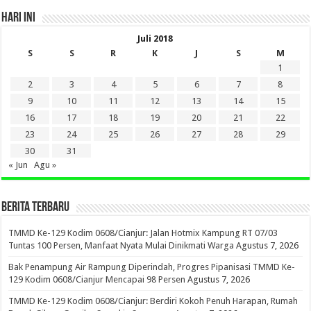
HARI INI
Juli 2018
S
S
R
K
J
S
M
1
2
3
4
5
6
7
8
9
10
11
12
13
14
15
16
17
18
19
20
21
22
23
24
25
26
27
28
29
30
31
« Jun
Agu »
BERITA TERBARU
TMMD Ke-129 Kodim 0608/Cianjur: Jalan Hotmix Kampung RT 07/03
Tuntas 100 Persen, Manfaat Nyata Mulai Dinikmati Warga
Agustus 7, 2026
Bak Penampung Air Rampung Diperindah, Progres Pipanisasi TMMD Ke-
129 Kodim 0608/Cianjur Mencapai 98 Persen
Agustus 7, 2026
TMMD Ke-129 Kodim 0608/Cianjur: Berdiri Kokoh Penuh Harapan, Rumah