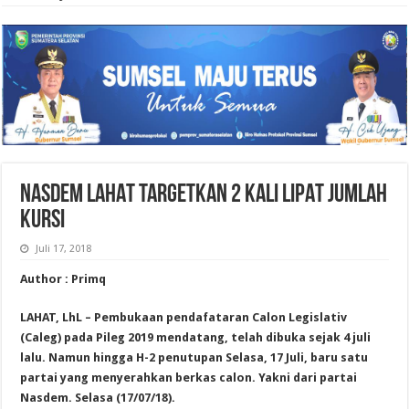
NASDEM LAHAT TARGETKAN 2 KALI LIPAT JUMLAH
KURSI
Juli 17, 2018
Author : Primq
LAHAT, LhL – Pembukaan pendafataran Calon Legislativ
(Caleg) pada Pileg 2019 mendatang, telah dibuka sejak 4 juli
lalu. Namun hingga H-2 penutupan Selasa, 17 Juli, baru satu
partai yang menyerahkan berkas calon. Yakni dari partai
Nasdem. Selasa (17/07/18).