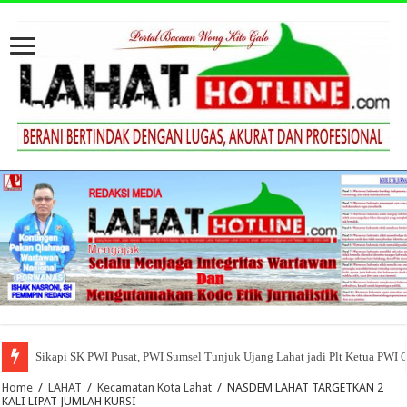
Sikapi SK PWI Pusat, PWI Sumsel Tunjuk Ujang Lahat jadi Plt Ketua PWI 
Home
/
LAHAT
/
Kecamatan Kota Lahat
/
NASDEM LAHAT TARGETKAN 2
KALI LIPAT JUMLAH KURSI