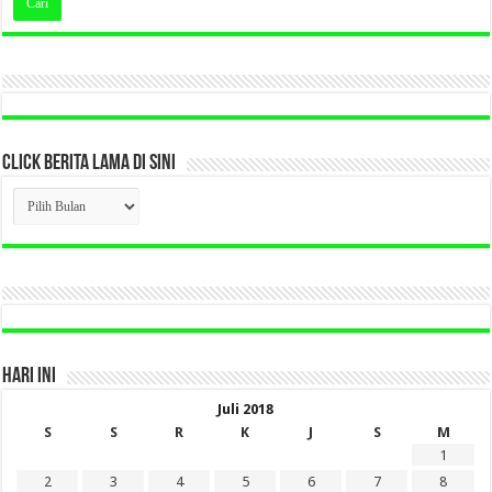
CLICK BERITA LAMA DI SINI
CLICK
BERITA
LAMA
DI
SINI
HARI INI
Juli 2018
S
S
R
K
J
S
M
1
2
3
4
5
6
7
8