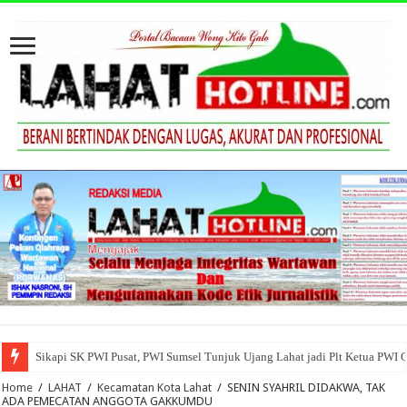
Sikapi SK PWI Pusat, PWI Sumsel Tunjuk Ujang Lahat jadi Plt Ketua PWI 
Home
/
LAHAT
/
Kecamatan Kota Lahat
/
SENIN SYAHRIL DIDAKWA, TAK
ADA PEMECATAN ANGGOTA GAKKUMDU