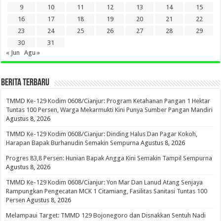
9
10
11
12
13
14
15
16
17
18
19
20
21
22
23
24
25
26
27
28
29
30
31
« Jun
Agu »
BERITA TERBARU
TMMD Ke-129 Kodim 0608/Cianjur: Program Ketahanan Pangan 1 Hektar
Tuntas 100 Persen, Warga Mekarmukti Kini Punya Sumber Pangan Mandiri
Agustus 8, 2026
TMMD Ke-129 Kodim 0608/Cianjur: Dinding Halus Dan Pagar Kokoh,
Harapan Bapak Burhanudin Semakin Sempurna
Agustus 8, 2026
Progres 83,8 Persen: Hunian Bapak Angga Kini Semakin Tampil Sempurna
Agustus 8, 2026
TMMD Ke-129 Kodim 0608/Cianjur: Yon Mar Dan Lanud Atang Senjaya
Rampungkan Pengecatan MCK 1 Citamiang, Fasilitas Sanitasi Tuntas 100
Persen
Agustus 8, 2026
Melampaui Target: TMMD 129 Bojonegoro dan Disnakkan Sentuh Nadi