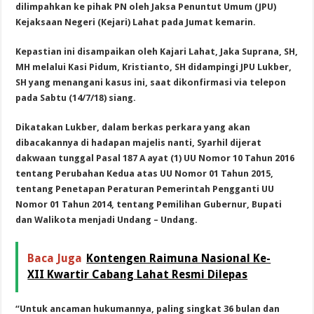
dilimpahkan ke pihak PN oleh Jaksa Penuntut Umum (JPU)
Kejaksaan Negeri (Kejari) Lahat pada Jumat kemarin.
Kepastian ini disampaikan oleh Kajari Lahat, Jaka Suprana, SH,
MH melalui Kasi Pidum, Kristianto, SH didampingi JPU Lukber,
SH yang menangani kasus ini, saat dikonfirmasi via telepon
pada Sabtu (14/7/18) siang.
Dikatakan Lukber, dalam berkas perkara yang akan
dibacakannya di hadapan majelis nanti, Syarhil dijerat
dakwaan tunggal Pasal 187 A ayat (1) UU Nomor 10 Tahun 2016
tentang Perubahan Kedua atas UU Nomor 01 Tahun 2015,
tentang Penetapan Peraturan Pemerintah Pengganti UU
Nomor 01 Tahun 2014, tentang Pemilihan Gubernur, Bupati
dan Walikota menjadi Undang – Undang.
Baca Juga
Kontengen Raimuna Nasional Ke-
XII Kwartir Cabang Lahat Resmi Dilepas
“Untuk ancaman hukumannya, paling singkat 36 bulan dan