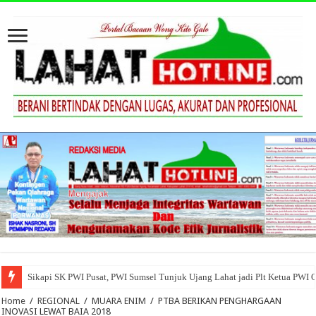
Sikapi SK PWI Pusat, PWI Sumsel Tunjuk Ujang Lahat jadi Plt Ketua PWI 
Home
/
REGIONAL
/
MUARA ENIM
/
PTBA BERIKAN PENGHARGAAN
INOVASI LEWAT BAIA 2018