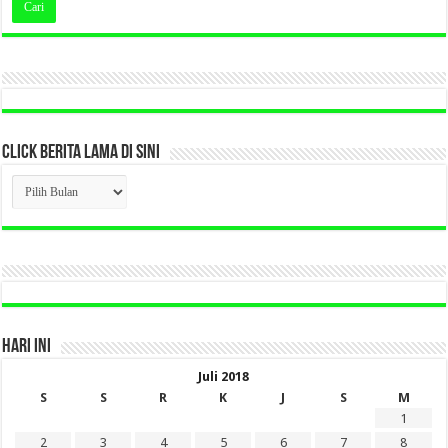
CLICK BERITA LAMA DI SINI
CLICK
BERITA
LAMA
DI
SINI
HARI INI
Juli 2018
S
S
R
K
J
S
M
1
2
3
4
5
6
7
8