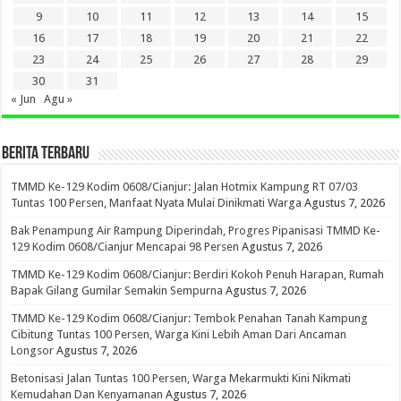
9
10
11
12
13
14
15
16
17
18
19
20
21
22
23
24
25
26
27
28
29
30
31
« Jun
Agu »
BERITA TERBARU
TMMD Ke-129 Kodim 0608/Cianjur: Jalan Hotmix Kampung RT 07/03
Tuntas 100 Persen, Manfaat Nyata Mulai Dinikmati Warga
Agustus 7, 2026
Bak Penampung Air Rampung Diperindah, Progres Pipanisasi TMMD Ke-
129 Kodim 0608/Cianjur Mencapai 98 Persen
Agustus 7, 2026
TMMD Ke-129 Kodim 0608/Cianjur: Berdiri Kokoh Penuh Harapan, Rumah
Bapak Gilang Gumilar Semakin Sempurna
Agustus 7, 2026
TMMD Ke-129 Kodim 0608/Cianjur: Tembok Penahan Tanah Kampung
Cibitung Tuntas 100 Persen, Warga Kini Lebih Aman Dari Ancaman
Longsor
Agustus 7, 2026
Betonisasi Jalan Tuntas 100 Persen, Warga Mekarmukti Kini Nikmati
Kemudahan Dan Kenyamanan
Agustus 7, 2026