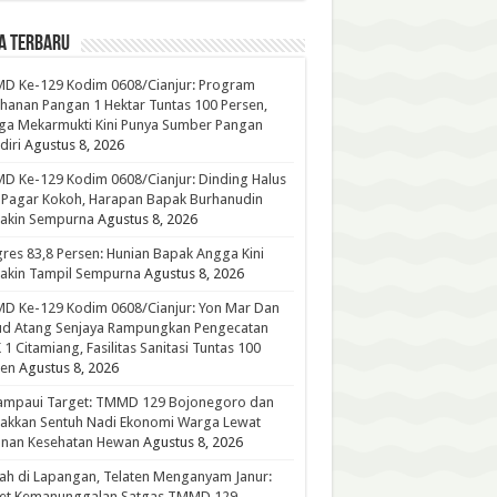
A TERBARU
D Ke-129 Kodim 0608/Cianjur: Program
hanan Pangan 1 Hektar Tuntas 100 Persen,
ga Mekarmukti Kini Punya Sumber Pangan
iri
Agustus 8, 2026
 Ke-129 Kodim 0608/Cianjur: Dinding Halus
 Pagar Kokoh, Harapan Bapak Burhanudin
akin Sempurna
Agustus 8, 2026
res 83,8 Persen: Hunian Bapak Angga Kini
akin Tampil Sempurna
Agustus 8, 2026
D Ke-129 Kodim 0608/Cianjur: Yon Mar Dan
ud Atang Senjaya Rampungkan Pengecatan
1 Citamiang, Fasilitas Sanitasi Tuntas 100
sen
Agustus 8, 2026
ampaui Target: TMMD 129 Bojonegoro dan
akkan Sentuh Nadi Ekonomi Warga Lewat
anan Kesehatan Hewan
Agustus 8, 2026
h di Lapangan, Telaten Menganyam Janur:
ret Kemanunggalan Satgas TMMD 129