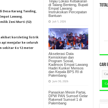
Tinjau Lokasi Kebakaran
di Talang Benteng, Bupati
TOTA
Empat Lawang
di Desa Karang Tanding,
Instruksikan Percepatan
Bantuan
Empat Lawang.
Juli 1, 2026
ilik Zeni Murti (52)
kibat korsleting listrik
u api menjalar ke seluruh
 sekitar 6 x 12 meter
Akselerasi Data
Kemiskinan dan
Program Sosial,
Kadinsos Empat Lawang
CARI 
Hadiri Kunker Mensos
dan Kepala BPS RI di
Palembang
Juni 30, 2026
Panaskan Mesin Partai,
DPW PAN Sumsel Gelar
Rakerwil Sumsel 1 di
Palembang