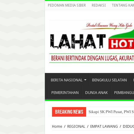
PEDOMAN MEDIA SIBER
REDAKSI
TENTANG KA
BERITA NASIONAL
BENGKULU SELATAN
PEMERINTAHAN
DUNIA ANAK
PEMBANG
Breaking News
Sikapi SK PWI Pusat, PWI S
Home
/
REGIONAL
/
EMPAT LAWANG
/
DIDUG