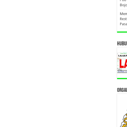
Boj
Mema
Res
Pas
HUBUN
ORGAN