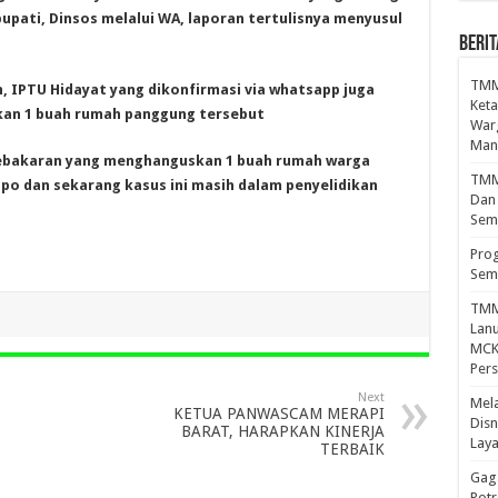
upati, Dinsos melalui WA, laporan tertulisnya menyusul
BERIT
TMM
 IPTU Hidayat yang dikonfirmasi via whatsapp juga
Keta
an 1 buah rumah panggung tersebut
War
Mand
 kebakaran yang menghanguskan 1 buah rumah warga
TMMD
o dan sekarang kasus ini masih dalam penyelidikan
Dan
Sem
Prog
Sem
TMM
Lan
MCK 
Per
Next
Mel
KETUA PANWASCAM MERAPI
Disn
BARAT, HARAPKAN KINERJA
Lay
TERBAIK
Gaga
Pot