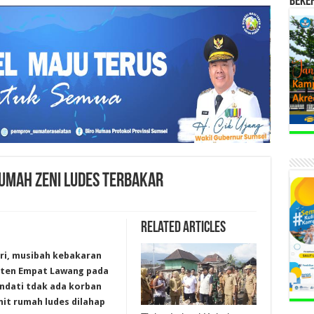
BEKE
RUMAH ZENI LUDES TERBAKAR
Related Articles
tri, musibah kebakaran
aten Empat Lawang pada
Kendati tdak ada korban
nit rumah ludes dilahap