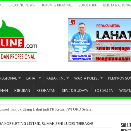
MI
BREAKING NEWS
HUKUM & KRIMINAL
SEKOLAHKU
BERITA NASIONA
REGIONAL
LAHAT
KABAR TNI
WARTA POLISI
PEMPROV SU
UNAN
HIBURAN
KESEHATAN
SENI & BUDAYA
SOSIALITA
WISAT
umsel Tunjuk Ujang Lahat jadi Plt Ketua PWI OKU Selatan
A KORSLETING LISTRIK, RUMAH ZENI LUDES TERBAKAR
SALU