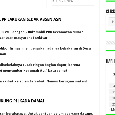
Juni 28, 2026
CLICK
 PP LAKUKAN SIDAK ABSEN ASN
CLI
BER
LAM
DI
1.30 WIB dengan 2 unit mobil PBK Kecamatan Muara
SINI
bantuan masyarakat sekitar.
t dikonfirmasi membenarkan adanya kebakaran di Desa
nan.
HARI 
 disebelahnya rusak ringan bagian dapur, karena
pi menyambar ke rumah itu,” kata camat.
S
wa akibat kejadian tersebut. Namun kerugian materil
4
1
1
UKUNG PILKADA DAMAI
2
« Me
gan kerabatnya. Untuk bantuan belum ada yang datang.