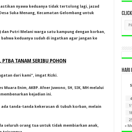
astikan nyawa keduanya tidak tertolong lagi, jazad
 Desa Suka Menang, Kecamatan Gelombang untuk
CLICK
CLI
BER
LAM
) dan Putri Melani warga satu kampung dengan korban,
DI
 bahwa keduanya sudah di ingatkan agar jangan ke
SINI
, PTBA TANAM SERIBU POHON
HARI 
atan dari kami”, imgat Rizki.
S
es Muara Enim, AKBP. Afner Juwono, SH, SIK, MH melalui
 membenarkan kejadian ini.
4
1
k ada tanda-tanda kekerasan di tubuh korban, melain
1
2
a seluruh orang tua untuk tidak membiarkan anak,
« Me
n tujuannya.