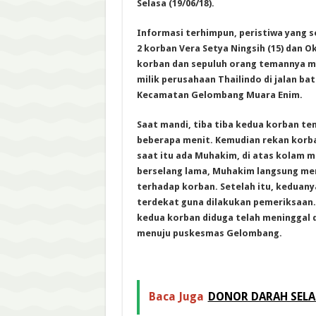
Selasa (19/06/18).
Informasi terhimpun, peristiwa yang
2 korban Vera Setya Ningsih (15) dan Ok
korban dan sepuluh orang temannya m
milik perusahaan Thailindo di jalan ba
Kecamatan Gelombang Muara Enim.
Saat mandi, tiba tiba kedua korban t
beberapa menit. Kemudian rekan korba
saat itu ada Muhakim, di atas kolam m
berselang lama, Muhakim langsung m
terhadap korban. Setelah itu, keduan
terdekat guna dilakukan pemeriksaan
k
edua korban diduga telah meninggal 
menuju puskesmas Gelombang.
Baca Juga
DONOR DARAH SEL