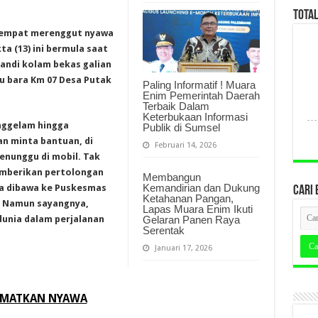
TOTA
 sempat merenggut nyawa
ta (13) ini bermula saat
andi kolam bekas galian
tu bara Km 07 Desa Putak
Paling Informatif ! Muara
Enim Pemerintah Daerah
Terbaik Dalam
Keterbukaan Informasi
enggelam hingga
Publik di Sumsel
n minta bantuan, di
Februari 14, 2026
enunggu di mobil. Tak
emberikan pertolongan
Membangun
Kemandirian dan Dukung
ya dibawa ke Puskesmas
CARI 
Ketahanan Pangan,
. Namun sayangnya,
Lapas Muara Enim Ikuti
Gelaran Panen Raya
dunia dalam perjalanan
Serentak
Januari 17, 2026
AMATKAN NYAWA