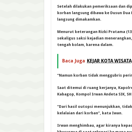
Setelah dilakukan pemeriksaan dan dip
korban langsung dibawa ke Dusun Dua
langsung dimakamkan.
Menurut keterangan Rizki Pratama (13
sekaligus saksi kejadian menerangkan,
tengah kolam, karena dalam.
Baca Juga
KEJAR KOTA WISATA
“Namun korban tidak menggubris pering
Saat ditemui di ruang kerjanya, Kapolr
Kabagop, Kompol Irwan Andeta SIK, SH
“Dari hasil outopsi menunjukkan, tida
kelalaian dari korban”, kata Iwan.
Irwan menghimbau, agar kiranya kepad
khususnya di saat rekreasi ke mana pu