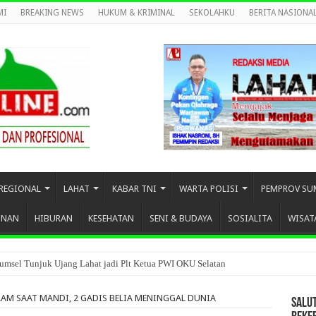
MI
BREAKING NEWS
HUKUM & KRIMINAL
SEKOLAHKU
BERITA NASIONA
REGIONAL
LAHAT
KABAR TNI
WARTA POLISI
PEMPROV SU
UNAN
HIBURAN
KESEHATAN
SENI & BUDAYA
SOSIALITA
WISAT
umsel Tunjuk Ujang Lahat jadi Plt Ketua PWI OKU Selatan
AM SAAT MANDI, 2 GADIS BELIA MENINGGAL DUNIA
SALU