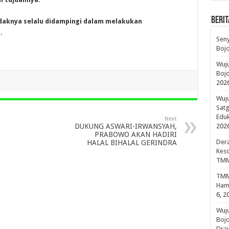
BERIT
daknya selalu didampingi dalam melakukan
.
Sen
Boj
Wuju
Bojo
202
Wuju
Sat
Edu
Next
DUKUNG ASWARI-IRWANSYAH,
202
PRABOWO AKAN HADIRI
Dera
HALAL BIHALAL GERINDRA
Keso
TMM
TMMD
Hami
6, 2
Wuj
Boj
Drai