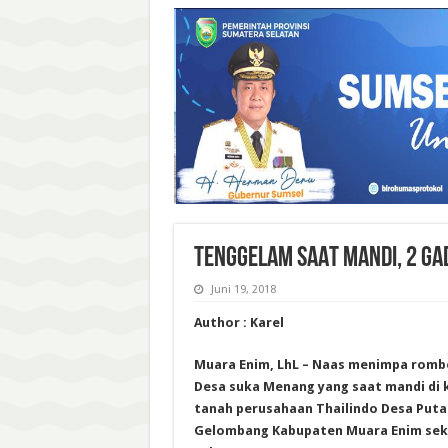
TENGGELAM SAAT MANDI, 2 GAD
Juni 19, 2018
Author : Karel
Muara Enim, LhL – Naas menimpa rom
Desa suka Menang yang saat mandi di 
tanah perusahaan Thailindo Desa Put
Gelombang Kabupaten Muara Enim sekir