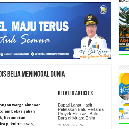
BEKE
IS BELIA MENINGGAL DUNIA
Related Articles
Bupati Lahat Hadiri
bongan warga Almanar
Peletakan Batu Pertama
kolam bekas galian
Proyek Hilirisasi Batu
ak, Kecamatan
Bara di Muara Enim
a pukul 16:00wib,
April 29, 2026