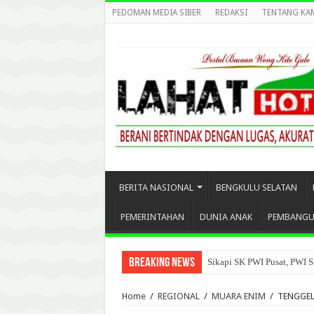
PEDOMAN MEDIA SIBER
REDAKSI
TENTANG KA
BERITA NASIONAL
BENGKULU SELATAN
PEMERINTAHAN
DUNIA ANAK
PEMBANG
Breaking News
Sikapi SK PWI Pusat, PWI S
Home
/
REGIONAL
/
MUARA ENIM
/
TENGGEL