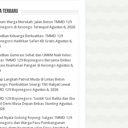
A TERBARU
yum Warga Merekah: Jalan Beton TMMD 129
onegoro di Kesongo Terwujud
Agustus 6, 2026
dkan Keluarga Berkualitas: TMMD 129
negoro Hadirkan Safari KB Gratis
Agustus 6,
6
dkan Generasi Sehat dan UMKM Naik Kelas:
gas TMMD 129 Bojonegoro Bersama Dinkes
kasi Keamanan Pangan di Kesongo
Agustus 6,
6
p Langkah Patriot Muda di Lintas Beton
ngo: Pembuktian Sinergi TNI-Rakyat Lewat
D 129 Bojonegoro
Agustus 6, 2026
 129 Bojonegoro: ‘Suntik’ Gizi Balita dan Ibu
l Demi Masa Depan Bebas Stunting
Agustus
026
ud Nyata Gotong Royong: Satgas TMMD 129
onegoro dan Warga Pacu Pembangunan
nase demi Keawetan Jalan Desa
Agustus 6,