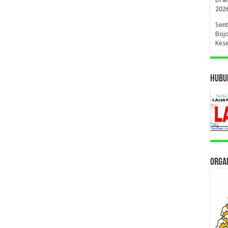
202
Sent
Bojo
Kese
HUBUN
ORGAN