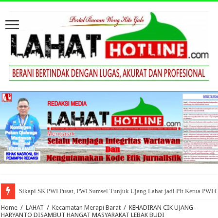
Sikapi SK PWI Pusat, PWI Sumsel Tunjuk Ujang Lahat jadi Plt Ketua PWI 
Home
/
LAHAT
/
Kecamatan Merapi Barat
/
KEHADIRAN CIK UJANG-
HARYANTO DISAMBUT HANGAT MASYARAKAT LEBAK BUDI