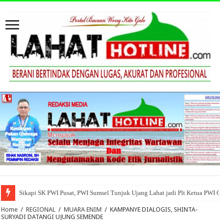
Sikapi SK PWI Pusat, PWI Sumsel Tunjuk Ujang Lahat jadi Plt Ketua PWI 
Home
/
REGIONAL
/
MUARA ENIM
/
KAMPANYE DIALOGIS, SHINTA-
SURYADI DATANGI UJUNG SEMENDE