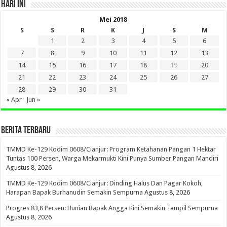
HARI INI
Mei 2018
S
S
R
K
J
S
M
1
2
3
4
5
6
7
8
9
10
11
12
13
14
15
16
17
18
19
20
21
22
23
24
25
26
27
28
29
30
31
« Apr
Jun »
BERITA TERBARU
TMMD Ke-129 Kodim 0608/Cianjur: Program Ketahanan Pangan 1 Hektar
Tuntas 100 Persen, Warga Mekarmukti Kini Punya Sumber Pangan Mandiri
Agustus 8, 2026
TMMD Ke-129 Kodim 0608/Cianjur: Dinding Halus Dan Pagar Kokoh,
Harapan Bapak Burhanudin Semakin Sempurna
Agustus 8, 2026
Progres 83,8 Persen: Hunian Bapak Angga Kini Semakin Tampil Sempurna
Agustus 8, 2026