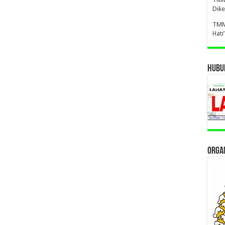
Dike
TMM
Hati
HUBUN
ORGAN