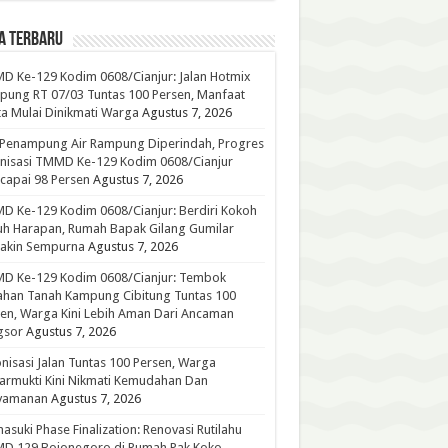
A TERBARU
 Ke-129 Kodim 0608/Cianjur: Jalan Hotmix
ung RT 07/03 Tuntas 100 Persen, Manfaat
a Mulai Dinikmati Warga
Agustus 7, 2026
 Penampung Air Rampung Diperindah, Progres
nisasi TMMD Ke-129 Kodim 0608/Cianjur
capai 98 Persen
Agustus 7, 2026
 Ke-129 Kodim 0608/Cianjur: Berdiri Kokoh
h Harapan, Rumah Bapak Gilang Gumilar
akin Sempurna
Agustus 7, 2026
D Ke-129 Kodim 0608/Cianjur: Tembok
han Tanah Kampung Cibitung Tuntas 100
en, Warga Kini Lebih Aman Dari Ancaman
gsor
Agustus 7, 2026
nisasi Jalan Tuntas 100 Persen, Warga
rmukti Kini Nikmati Kemudahan Dan
yamanan
Agustus 7, 2026
suki Phase Finalization: Renovasi Rutilahu
D 129 Bojonegoro di Rumah Pak Koko