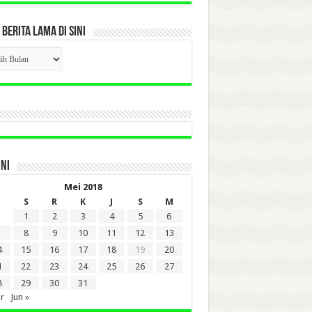
 BERITA LAMA DI SINI
CK
ITA
A
INI
Mei 2018
S
R
K
J
S
M
1
2
3
4
5
6
8
9
10
11
12
13
4
15
16
17
18
19
20
1
22
23
24
25
26
27
8
29
30
31
r
Jun »