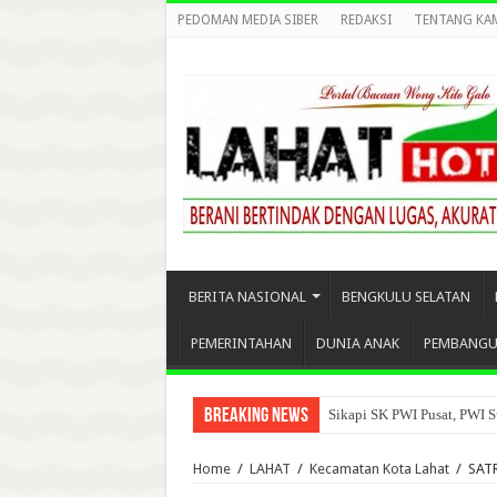
PEDOMAN MEDIA SIBER
REDAKSI
TENTANG KA
BERITA NASIONAL
BENGKULU SELATAN
PEMERINTAHAN
DUNIA ANAK
PEMBANG
Breaking News
Sikapi SK PWI Pusat, PWI S
Home
/
LAHAT
/
Kecamatan Kota Lahat
/
SAT