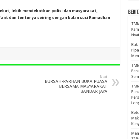
ebut, lebih mendekatkan polisi dan masyarakat,
BERIT
faat dan tentunya seiring dengan bulan suci Ramadhan
TMMD
Kamp
Nyat
Bak
Pipa
Men
TMMD
Penu
Sem
Next
BURSAH-PARHAN BUKA PUASA
TMM
BERSAMA MASYARAKAT
BANDAR JAYA
Pena
Pers
Lon
Beto
Meka
Ken
Mema
TMM