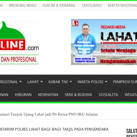
MI
BREAKING NEWS
HUKUM & KRIMINAL
SEKOLAHKU
BERITA NASIONA
REGIONAL
LAHAT
KABAR TNI
WARTA POLISI
PEMPROV SU
UNAN
HIBURAN
KESEHATAN
SENI & BUDAYA
SOSIALITA
WISAT
umsel Tunjuk Ujang Lahat jadi Plt Ketua PWI OKU Selatan
RESKRIM POLRES LAHAT BAGI-BAGI TAKJIL PADA PENGENDARA
SALU