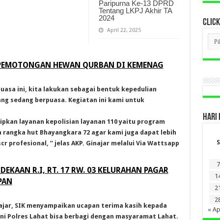
Paripurna Ke-13 DPRD
Tentang LKPJ Akhir TA
2024
CLICK
April 22, 2025
CLI
BER
LAM
DI
 PEMOTONGAN HEWAN QURBAN DI KEMENAG
SINI
uasa ini, kita lakukan sebagai bentuk kepedulian
ng sedang berpuasa. Kegiatan ini kami untuk
HARI 
sipkan layanan kepolisian layanan 110 yaitu program
 rangka hut Bhayangkara 72 agar kami juga dapat lebih
S
r profesional, ” jelas AKP. Ginajar melalui Via Wattsapp
7
EKAAN R.I, RT. 17 RW. 03 KELURAHAN PAGAR
1
PAN
2
2
ajar, SIK menyampaikan ucapan terima kasih kepada
« Ap
ni Polres Lahat bisa berbagi dengan masyaramat Lahat.