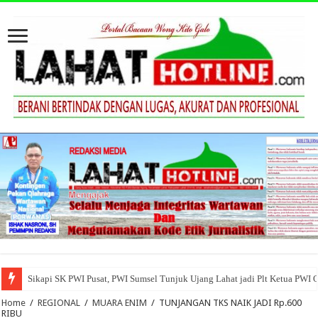
Sikapi SK PWI Pusat, PWI Sumsel Tunjuk Ujang Lahat jadi Plt Ketua PWI 
Home
/
REGIONAL
/
MUARA ENIM
/
TUNJANGAN TKS NAIK JADI Rp.600
RIBU