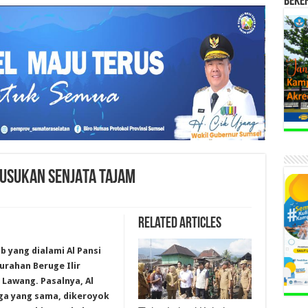
BEKE
TUSUKAN SENJATA TAJAM
Related Articles
 yang dialami Al Pansi
lurahan Beruge Ilir
Lawang. Pasalnya,
Al
rga yang sama, dikeroyok