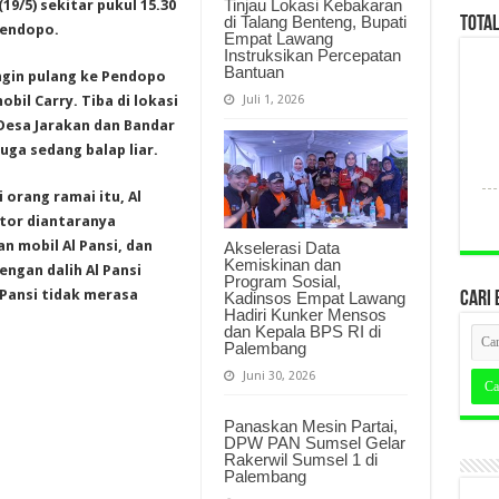
Tinjau Lokasi Kebakaran
19/5) sekitar pukul 15.30
di Talang Benteng, Bupati
TOTA
Pendopo.
Empat Lawang
Instruksikan Percepatan
Bantuan
ingin pulang ke Pendopo
Juli 1, 2026
il Carry. Tiba di lokasi
Desa Jarakan dan Bandar
uga sedang balap liar.
orang ramai itu, Al
otor diantaranya
n mobil Al Pansi, dan
Akselerasi Data
Kemiskinan dan
ngan dalih Al Pansi
Program Sosial,
Pansi tidak merasa
Kadinsos Empat Lawang
CARI 
Hadiri Kunker Mensos
dan Kepala BPS RI di
Palembang
Juni 30, 2026
Panaskan Mesin Partai,
DPW PAN Sumsel Gelar
Rakerwil Sumsel 1 di
Palembang