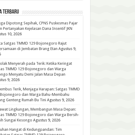
A TERBARU
ga Dipotong Sepihak, CPNS Puskesmas Pajar
n Pertanyakan Kejelasan Dana Insentif JKN
tus 10, 2026
ta Satgas TMMD 129 Bojonegoro Rajut
rsamaan di Jembatan Brang Etan
Agustus 9,
6
lak Menyerah pada Terik: Ketika Keringat
gas TMMD 129 Bojonegoro dan Warga
ongo Menyatu Demi Jalan Masa Depan
tus 9, 2026
embus Terik, Menjaga Harapan: Satgas TMMD
 Bojonegoro dan Warga Bahu-Membahu
ng Genteng Rumah Bu Tini
Agustus 9, 2026
awat Lingkungan, Membangun Masa Depan:
gas TMMD 129 Bojonegoro dan Warga Bersih-
ih Sungai Kesongo
Agustus 9, 2026
tuhan Hangat di Kedungpandan: Tim
ehatan Satgas TMMD 129 Bojonegoro