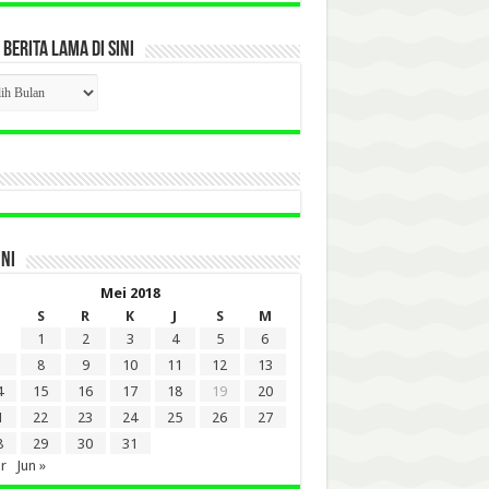
 BERITA LAMA DI SINI
CK
ITA
A
INI
Mei 2018
S
R
K
J
S
M
1
2
3
4
5
6
8
9
10
11
12
13
4
15
16
17
18
19
20
1
22
23
24
25
26
27
8
29
30
31
r
Jun »