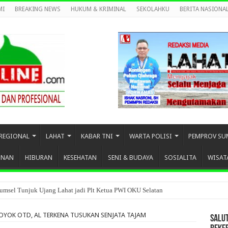
MI
BREAKING NEWS
HUKUM & KRIMINAL
SEKOLAHKU
BERITA NASIONA
REGIONAL
LAHAT
KABAR TNI
WARTA POLISI
PEMPROV SU
UNAN
HIBURAN
KESEHATAN
SENI & BUDAYA
SOSIALITA
WISAT
umsel Tunjuk Ujang Lahat jadi Plt Ketua PWI OKU Selatan
OYOK OTD, AL TERKENA TUSUKAN SENJATA TAJAM
SALU