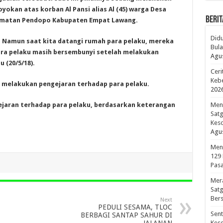
yokan atas korban Al Pansi alias Al (45) warga Desa
BERIT
ecamatan Pendopo Kabupaten Empat Lawang.
Didu
. Namun saat kita datangi rumah para pelaku, mereka
Bula
ara pelaku masih bersembunyi setelah melakukan
Agus
 (20/5/18).
Ceri
Kebe
p melakukan pengejaran terhadap para pelaku.
202
ejaran terhadap para pelaku, berdasarkan keterangan
Meno
Sat
Kes
Agus
Men
129
Pasa
Mer
Sat
Bers
Next
PEDULI SESAMA, TLOC
Sen
BERBAGI SANTAP SAHUR DI
JALANAN
Kes