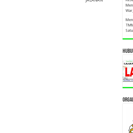
Men
War
Meny
TMM
Sat
HUBUN
ORGAN