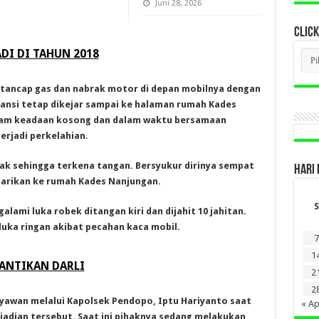
Juni 28, 2026
CLICK
ADI DI TAHUN 2018
CLI
BER
LAM
DI
tancap gas dan nabrak motor di depan mobilnya dengan
SINI
nsi tetap dikejar sampai ke halaman rumah Kades
lam keadaan kosong dan dalam waktu bersamaan
rjadi perkelahian.
elak sehingga terkena tangan. Bersyukur dirinya sempat
HARI 
larikan ke rumah Kades Nanjungan.
S
alami luka robek ditangan kiri dan dijahit 10 jahitan.
uka ringan akibat pecahan kaca mobil.
7
1
GANTIKAN DARLI
2
2
yawan melalui Kapolsek Pendopo, Iptu Hariyanto saat
« Ap
adian tersebut. Saat ini pihaknya sedang melakukan