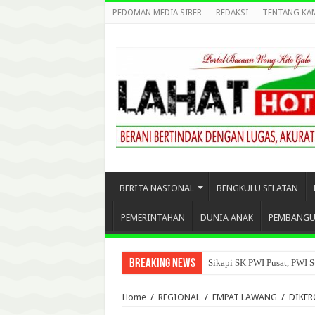
PEDOMAN MEDIA SIBER
REDAKSI
TENTANG KA
BERITA NASIONAL
BENGKULU SELATAN
PEMERINTAHAN
DUNIA ANAK
PEMBANG
Breaking News
Sikapi SK PWI Pusat, PWI S
Home
/
REGIONAL
/
EMPAT LAWANG
/
DIKER