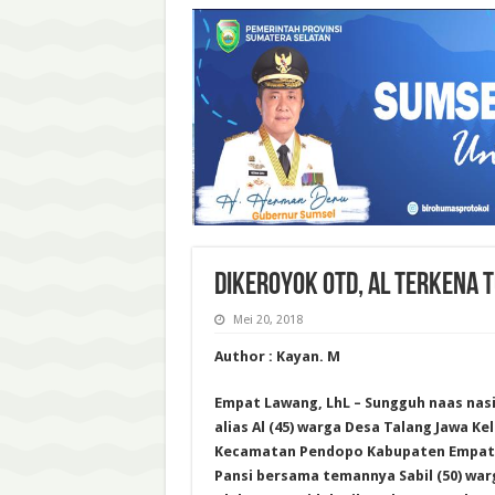
DIKEROYOK OTD, AL TERKENA 
Mei 20, 2018
Author : Kayan. M
Empat Lawang, LhL – Sungguh naas nasib
alias Al (45) warga Desa Talang Jawa Ke
Kecamatan Pendopo Kabupaten Empat 
Pansi bersama temannya Sabil (50) wa