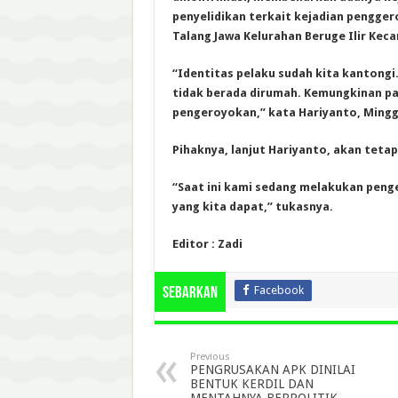
penyelidikan terkait kejadian penggero
Talang Jawa Kelurahan Beruge Ilir K
“Identitas pelaku sudah kita kantongi
tidak berada dirumah. Kemungkinan p
pengeroyokan,” kata Hariyanto, Minggu
Pihaknya, lanjut Hariyanto, akan teta
“Saat ini kami sedang melakukan peng
yang kita dapat,” tukasnya.
Editor : Zadi
Facebook
Sebarkan
Previous
PENGRUSAKAN APK DINILAI
BENTUK KERDIL DAN
MENTAHNYA BERPOLITIK