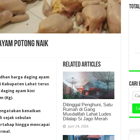
TOTA
AYAM POTONG NAIK
Related Articles
adhan harga daging ayam
CARI 
di Kabupaten Lahat terus
 daging ayam kini
m (Kg).
Ditinggal Penghuni, Satu
Rumah di Gang
mengatakan kenaikan
Musdalifah Lahat Ludes
i sejak sebulan
Dilalap Si Jago Merah
bertahap hingga mencapai
Juni 24, 2026
ormal.