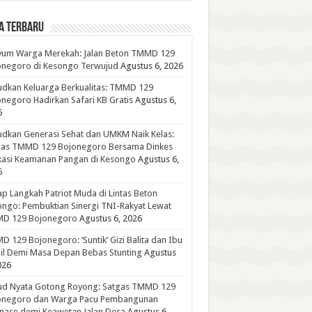
A TERBARU
yum Warga Merekah: Jalan Beton TMMD 129
onegoro di Kesongo Terwujud
Agustus 6, 2026
dkan Keluarga Berkualitas: TMMD 129
negoro Hadirkan Safari KB Gratis
Agustus 6,
6
dkan Generasi Sehat dan UMKM Naik Kelas:
gas TMMD 129 Bojonegoro Bersama Dinkes
kasi Keamanan Pangan di Kesongo
Agustus 6,
6
p Langkah Patriot Muda di Lintas Beton
ngo: Pembuktian Sinergi TNI-Rakyat Lewat
D 129 Bojonegoro
Agustus 6, 2026
 129 Bojonegoro: ‘Suntik’ Gizi Balita dan Ibu
l Demi Masa Depan Bebas Stunting
Agustus
026
ud Nyata Gotong Royong: Satgas TMMD 129
onegoro dan Warga Pacu Pembangunan
nase demi Keawetan Jalan Desa
Agustus 6,