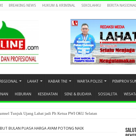
MI
BREAKING NEWS
HUKUM & KRIMINAL
SEKOLAHKU
BERITA NASIONA
REGIONAL
LAHAT
KABAR TNI
WARTA POLISI
PEMPROV SU
UNAN
HIBURAN
KESEHATAN
SENI & BUDAYA
SOSIALITA
WISAT
umsel Tunjuk Ujang Lahat jadi Plt Ketua PWI OKU Selatan
BUT BULAN PUASA HARGA AYAM POTONG NAIK
SALU