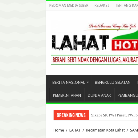
PEDOMAN MEDIA SIBER
REDAKSI
TENTANG KA
BERITA NASIONAL
BENGKULU SELATAN
PEMERINTAHAN
DUNIA ANAK
PEMBANG
Breaking News
Sikapi SK PWI Pusat, PWI S
Home
/
LAHAT
/
Kecamatan Kota Lahat
/
SAM