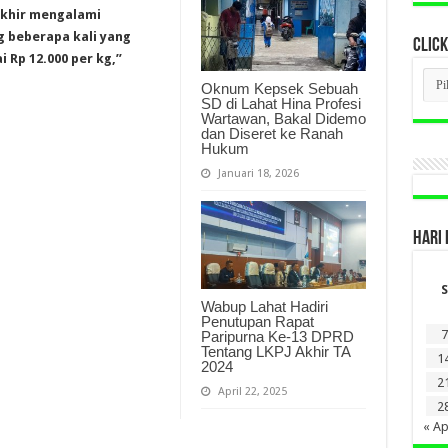
akhir mengalami
g beberapa kali yang
CLICK
 Rp 12.000 per kg,”
CLI
Oknum Kepsek Sebuah
BER
SD di Lahat Hina Profesi
LAM
Wartawan, Bakal Didemo
DI
dan Diseret ke Ranah
SINI
Hukum
Januari 18, 2026
HARI 
S
Wabup Lahat Hadiri
Penutupan Rapat
7
Paripurna Ke-13 DPRD
Tentang LKPJ Akhir TA
1
2024
2
April 22, 2025
2
« Ap