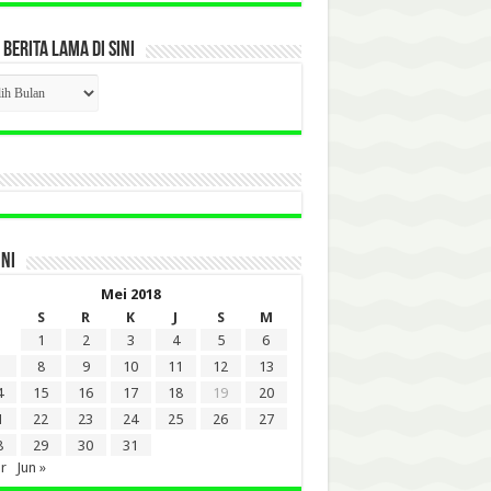
 BERITA LAMA DI SINI
CK
ITA
A
INI
Mei 2018
S
R
K
J
S
M
1
2
3
4
5
6
8
9
10
11
12
13
4
15
16
17
18
19
20
1
22
23
24
25
26
27
8
29
30
31
r
Jun »