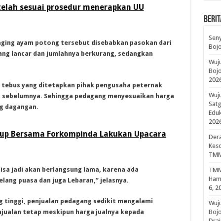
 telah sesuai prosedur menerapkan UU
BERIT
Sen
daging ayam potong tersebut disebabkan pasokan dari
Boj
ng lancar dan jumlahnya berkurang, sedangkan
Wuju
Bojo
202
ilai tebus yang ditetapkan pihak pengusaha peternak
Wuju
n sebelumnya. Sehingga pedagang menyesuaikan harga
Sat
g dagangan.
Edu
202
up Bersama Forkompinda Lakukan Upacara
Dera
Keso
TMM
sa jadi akan berlangsung lama, karena ada
TMMD
Hami
ang puasa dan juga Lebaran,” jelasnya.
6, 2
 tinggi, penjualan pedagang sedikit mengalami
Wuj
jualan tetap meskipun harga jualnya kepada
Boj
Drai