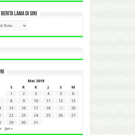
 BERITA LAMA DI SINI
CK
ITA
A
INI
Mei 2018
S
R
K
J
S
M
1
2
3
4
5
6
8
9
10
11
12
13
4
15
16
17
18
19
20
1
22
23
24
25
26
27
8
29
30
31
r
Jun »