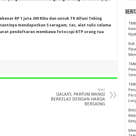
BERIT
benar RP 1 juta 200 Ribu dan untuk TK Alfani Tebing
TMMD
 nantinya mendapatkan 5 seragam, tas, alat tulis selama
Kamp
Syarat pendaftaran membawa fotocopi KTP orang tua
Nyat
.
Bak
Pipa
Men
TMMD
Penu
Sem
TMM
Pena
Next
GALAXY, PARFUM WANGI
Pers
BERKELAS DENGAN HARGA
Lon
BERSAING
Beto
Meka
Ken
Mema
TMM