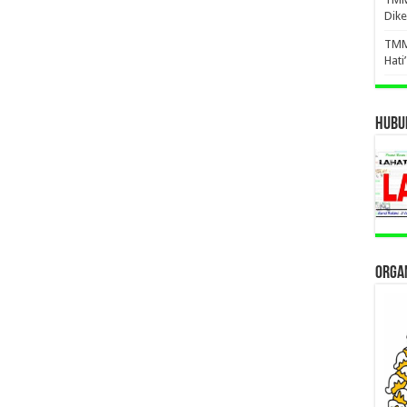
Dike
TMM
Hati
HUBUN
ORGAN