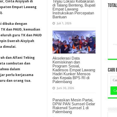
Tinjau Lokasi Kebakaran
r, Cinta Aisyiyah di
di Talang Benteng, Bupati
TOTA
upaten Empat Lawang
Empat Lawang
Instruksikan Percepatan
).
Bantuan
Juli 1, 2026
ni dibuka dengan
i TK dan PAUD, kemudian
seluruh guru TK dan PAUD
pin Daerah Aisyiyah
a dimulai.
ah dan Alfani Tebing
Akselerasi Data
Kemiskinan dan
kata sambutan dan
Program Sosial,
 bahwa dalam
Kadinsos Empat Lawang
CARI 
Hadiri Kunker Mensos
jar perlu kerjasama
dan Kepala BPS RI di
uru dan orang tua.
Palembang
Juni 30, 2026
Panaskan Mesin Partai,
DPW PAN Sumsel Gelar
Rakerwil Sumsel 1 di
Palembang