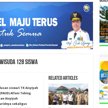
BEKE
 WISUDA 128 SISWA
Related Articles
usan siswa/i TK Aisyiyah
(PAUD) Alfani Tebing
san Aisyiyah
ridnya sekaligus