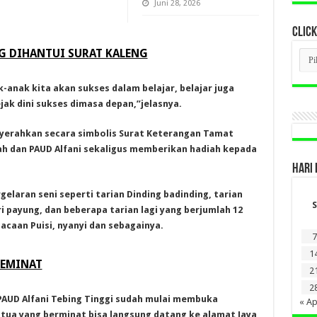
Juni 28, 2026
CLICK
G DIHANTUI SURAT KALENG
CLI
BER
LAM
DI
k-anak kita akan sukses dalam belajar, belajar juga
SINI
ejak dini sukses dimasa depan,”jelasnya.
yerahkan secara simbolis Surat Keterangan Tamat
iyah dan PAUD Alfani sekaligus memberikan hadiah kepada
HARI 
gelaran seni seperti tarian Dinding badinding, tarian
S
i payung, dan beberapa tarian lagi yang berjumlah 12
bacaan Puisi, nyanyi dan sebagainya.
7
1
PEMINAT
2
2
PAUD Alfani Tebing Tinggi sudah mulai membuka
« Ap
tua yang berminat bisa langsung datang ke alamat Jaya