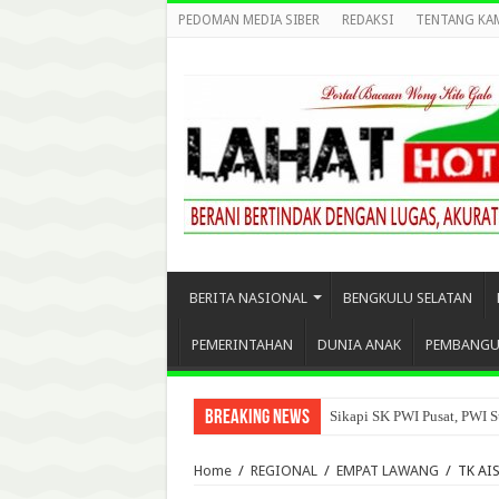
PEDOMAN MEDIA SIBER
REDAKSI
TENTANG KA
BERITA NASIONAL
BENGKULU SELATAN
PEMERINTAHAN
DUNIA ANAK
PEMBANG
Breaking News
Sikapi SK PWI Pusat, PWI S
Home
/
REGIONAL
/
EMPAT LAWANG
/
TK AI