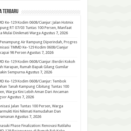
A TERBARU
 Ke-129 Kodim 0608/Cianjur: Jalan Hotmix
ung RT 07/03 Tuntas 100 Persen, Manfaat
a Mulai Dinikmati Warga
Agustus 7, 2026
 Penampung Air Rampung Diperindah, Progres
nisasi TMMD Ke-129 Kodim 0608/Cianjur
capai 98 Persen
Agustus 7, 2026
 Ke-129 Kodim 0608/Cianjur: Berdiri Kokoh
h Harapan, Rumah Bapak Gilang Gumilar
akin Sempurna
Agustus 7, 2026
D Ke-129 Kodim 0608/Cianjur: Tembok
han Tanah Kampung Cibitung Tuntas 100
en, Warga Kini Lebih Aman Dari Ancaman
gsor
Agustus 7, 2026
nisasi Jalan Tuntas 100 Persen, Warga
rmukti Kini Nikmati Kemudahan Dan
yamanan
Agustus 7, 2026
suki Phase Finalization: Renovasi Rutilahu
D 129 Bojonegoro di Rumah Pak Koko