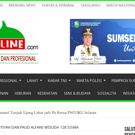
MI
BREAKING NEWS
HUKUM & KRIMINAL
SEKOLAHKU
BERITA NASIONA
REGIONAL
LAHAT
KABAR TNI
WARTA POLISI
PEMPROV SU
UNAN
HIBURAN
KESEHATAN
SENI & BUDAYA
SOSIALITA
WISAT
umsel Tunjuk Ujang Lahat jadi Plt Ketua PWI OKU Selatan
SYIYAH DAN PAUD ALFANI WISUDA 128 SISWA
SALU