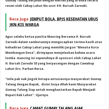
Gumay Talang berjalan dengan meriah yang di buka secara
resmi oleh Cabup Lahat No urut 4 H. Bursah Zarnubi.
Baca Juga
JEMPUT BOLA, BPJS KESEHATAN URUS
JKN-KIS WARGA
Agus selaku ketua panitia Mancing Bersama H. Bursah
Zarnubi dalam sambutannya mengucapkan terima kasih atas
kehadiran Cabup Lahat yang memiliki Jargon “Menata Kota
Membangun Desa”, dirinyapun menjelaskan bahwa acara
lomba mancing ini sepenuhnya di sponsori oleh Cabup Lahat
H. Bursah Zarnubi SE yang berpasangan dengan Cawabup
Lahat Drs. Parhan Berza.
“inila pak nak jingok betapa antusiasnya masyarakat Gumay
Talang dengan Bapak, disini Insya Allah kami Masyarakat
Gumay Talang Siap untuk menghantarkan Bapak Menjadi
Bupati Kab Lahat”. Ujarnya.
Baca Juga
CAMAT GUMAY TALANG AJAK