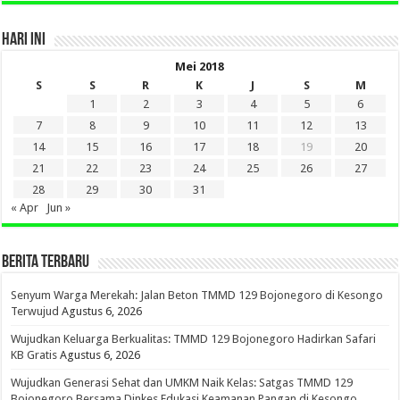
HARI INI
Mei 2018
S
S
R
K
J
S
M
1
2
3
4
5
6
7
8
9
10
11
12
13
14
15
16
17
18
19
20
21
22
23
24
25
26
27
28
29
30
31
« Apr
Jun »
BERITA TERBARU
Senyum Warga Merekah: Jalan Beton TMMD 129 Bojonegoro di Kesongo
Terwujud
Agustus 6, 2026
Wujudkan Keluarga Berkualitas: TMMD 129 Bojonegoro Hadirkan Safari
KB Gratis
Agustus 6, 2026
Wujudkan Generasi Sehat dan UMKM Naik Kelas: Satgas TMMD 129
Bojonegoro Bersama Dinkes Edukasi Keamanan Pangan di Kesongo