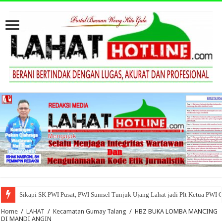
Sikapi SK PWI Pusat, PWI Sumsel Tunjuk Ujang Lahat jadi Plt Ketua PWI 
Home
/
LAHAT
/
Kecamatan Gumay Talang
/
HBZ BUKA LOMBA MANCING
DI MANDI ANGIN