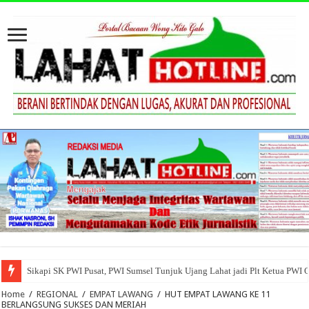
Sikapi SK PWI Pusat, PWI Sumsel Tunjuk Ujang Lahat jadi Plt Ketua PWI 
Home
/
REGIONAL
/
EMPAT LAWANG
/
HUT EMPAT LAWANG KE 11
BERLANGSUNG SUKSES DAN MERIAH