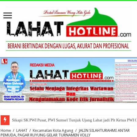
Sikapi SK PWI Pusat, PWI Sumsel Tunjuk Ujang Lahat jadi Plt Ketua PWI 
Home
/
LAHAT
/
Kecamatan Kota Agung
/
JALIN SILAHTURAHMI ANTAR
PEMUDA, PAGAR RUYUNG GELAR TURNAMEN VOLLY