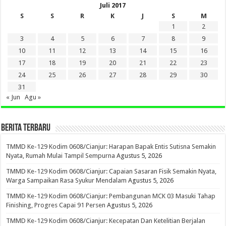
Juli 2017
S
S
R
K
J
S
M
1
2
3
4
5
6
7
8
9
10
11
12
13
14
15
16
17
18
19
20
21
22
23
24
25
26
27
28
29
30
31
« Jun
Agu »
BERITA TERBARU
TMMD Ke-129 Kodim 0608/Cianjur: Harapan Bapak Entis Sutisna Semakin
Nyata, Rumah Mulai Tampil Sempurna
Agustus 5, 2026
TMMD Ke-129 Kodim 0608/Cianjur: Capaian Sasaran Fisik Semakin Nyata,
Warga Sampaikan Rasa Syukur Mendalam
Agustus 5, 2026
TMMD Ke-129 Kodim 0608/Cianjur: Pembangunan MCK 03 Masuki Tahap
Finishing, Progres Capai 91 Persen
Agustus 5, 2026
TMMD Ke-129 Kodim 0608/Cianjur: Kecepatan Dan Ketelitian Berjalan