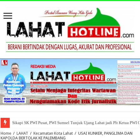
Sikapi SK PWI Pusat, PWI Sumsel Tunjuk Ujang Lahat jadi Plt Ketua PWI 
Home
/
LAHAT
/
Kecamatan Kota Lahat
/
USAI KUNKER, PANGLIMA DAN
KAPOLDA BERTOLAK KE PALEMBANG