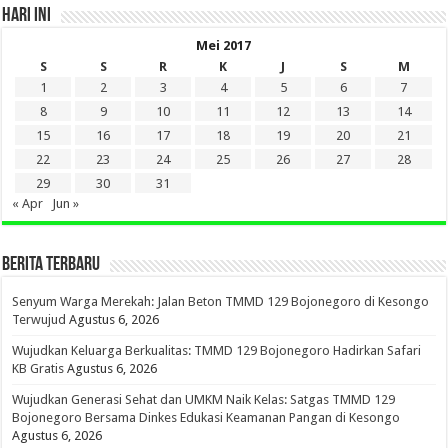
HARI INI
Mei 2017
S
S
R
K
J
S
M
1
2
3
4
5
6
7
8
9
10
11
12
13
14
15
16
17
18
19
20
21
22
23
24
25
26
27
28
29
30
31
« Apr
Jun »
BERITA TERBARU
Senyum Warga Merekah: Jalan Beton TMMD 129 Bojonegoro di Kesongo
Terwujud
Agustus 6, 2026
Wujudkan Keluarga Berkualitas: TMMD 129 Bojonegoro Hadirkan Safari
KB Gratis
Agustus 6, 2026
Wujudkan Generasi Sehat dan UMKM Naik Kelas: Satgas TMMD 129
Bojonegoro Bersama Dinkes Edukasi Keamanan Pangan di Kesongo
Agustus 6, 2026