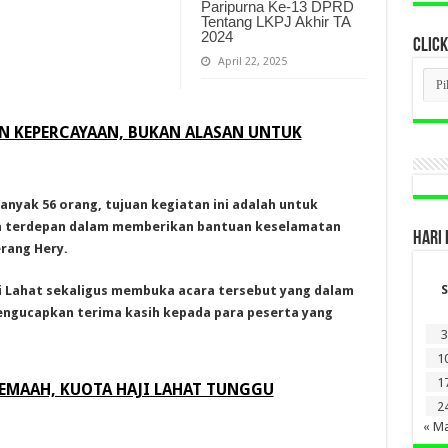
Paripurna Ke-13 DPRD
Tentang LKPJ Akhir TA
2024
CLICK
April 22, 2025
CLI
BER
LAM
DI
AN KEPERCAYAAN, BUKAN ALASAN UNTUK
SINI
banyak 56 orang, tujuan kegiatan ini adalah untuk
 terdepan dalam memberikan bantuan keselamatan
HARI 
erang Hery.
S
i Lahat sekaligus membuka acara tersebut yang dalam
, mengucapkan terima kasih kepada para peserta yang
3
1
1
 JEMAAH, KUOTA HAJI LAHAT TUNGGU
2
« M