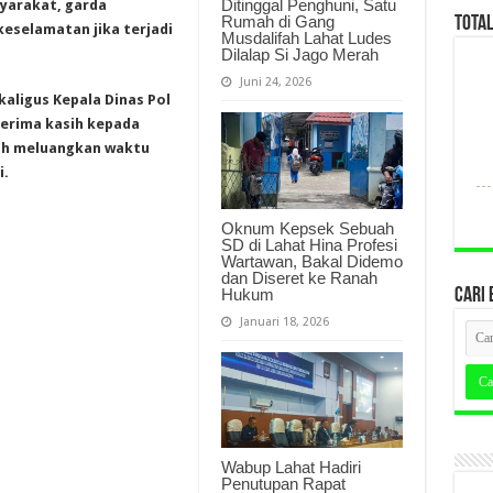
Ditinggal Penghuni, Satu
yarakat, garda
Rumah di Gang
TOTA
eselamatan jika terjadi
Musdalifah Lahat Ludes
Dilalap Si Jago Merah
Juni 24, 2026
aligus Kepala Dinas Pol
terima kasih kepada
dah meluangkan waktu
i.
Oknum Kepsek Sebuah
SD di Lahat Hina Profesi
Wartawan, Bakal Didemo
dan Diseret ke Ranah
Hukum
CARI 
Januari 18, 2026
Wabup Lahat Hadiri
Penutupan Rapat