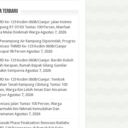
A TERBARU
 Ke-129 Kodim 0608/Cianjur: Jalan Hotmix
ung RT 07/03 Tuntas 100 Persen, Manfaat
a Mulai Dinikmati Warga
Agustus 7, 2026
 Penampung Air Rampung Diperindah, Progres
nisasi TMMD Ke-129 Kodim 0608/Cianjur
capai 98 Persen
Agustus 7, 2026
 Ke-129 Kodim 0608/Cianjur: Berdiri Kokoh
h Harapan, Rumah Bapak Gilang Gumilar
akin Sempurna
Agustus 7, 2026
D Ke-129 Kodim 0608/Cianjur: Tembok
han Tanah Kampung Cibitung Tuntas 100
en, Warga Kini Lebih Aman Dari Ancaman
gsor
Agustus 7, 2026
nisasi Jalan Tuntas 100 Persen, Warga
rmukti Kini Nikmati Kemudahan Dan
yamanan
Agustus 7, 2026
suki Phase Finalization: Renovasi Rutilahu
D 129 Bojonegoro di Rumah Pak Koko