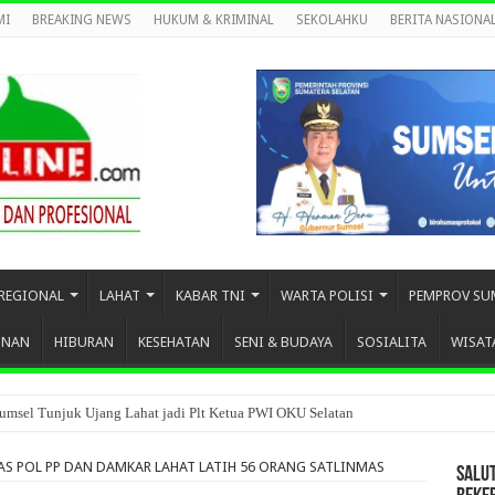
MI
BREAKING NEWS
HUKUM & KRIMINAL
SEKOLAHKU
BERITA NASIONA
REGIONAL
LAHAT
KABAR TNI
WARTA POLISI
PEMPROV SU
UNAN
HIBURAN
KESEHATAN
SENI & BUDAYA
SOSIALITA
WISAT
umsel Tunjuk Ujang Lahat jadi Plt Ketua PWI OKU Selatan
AS POL PP DAN DAMKAR LAHAT LATIH 56 ORANG SATLINMAS
SALU