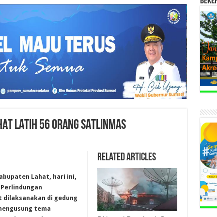
BEKE
HAT LATIH 56 ORANG SATLINMAS
Related Articles
abupaten Lahat, hari ini,
n Perlindungan
t dilaksanakan di gedung
mengusung tema