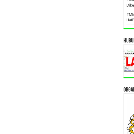
Dike
TMM
Hati
HUBUN
ORGAN