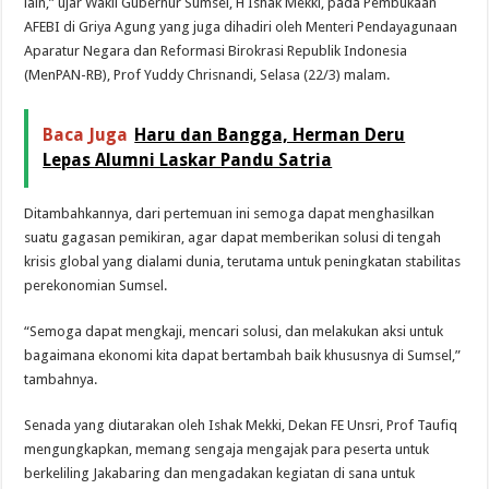
lain,” ujar Wakil Gubernur Sumsel, H Ishak Mekki, pada Pembukaan
AFEBI di Griya Agung yang juga dihadiri oleh Menteri Pendayagunaan
Aparatur Negara dan Reformasi Birokrasi Republik Indonesia
(MenPAN-RB), Prof Yuddy Chrisnandi, Selasa (22/3) malam.
Baca Juga
Haru dan Bangga, Herman Deru
Lepas Alumni Laskar Pandu Satria
Ditambahkannya, dari pertemuan ini semoga dapat menghasilkan
suatu gagasan pemikiran, agar dapat memberikan solusi di tengah
krisis global yang dialami dunia, terutama untuk peningkatan stabilitas
perekonomian Sumsel.
“Semoga dapat mengkaji, mencari solusi, dan melakukan aksi untuk
bagaimana ekonomi kita dapat bertambah baik khususnya di Sumsel,”
tambahnya.
Senada yang diutarakan oleh Ishak Mekki, Dekan FE Unsri, Prof Taufiq
mengungkapkan, memang sengaja mengajak para peserta untuk
berkeliling Jakabaring dan mengadakan kegiatan di sana untuk