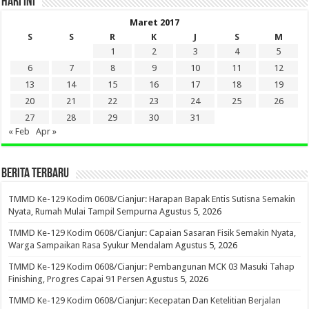
HARI INI
Maret 2017
S
S
R
K
J
S
M
1
2
3
4
5
6
7
8
9
10
11
12
13
14
15
16
17
18
19
20
21
22
23
24
25
26
27
28
29
30
31
« Feb
Apr »
BERITA TERBARU
TMMD Ke-129 Kodim 0608/Cianjur: Harapan Bapak Entis Sutisna Semakin
Nyata, Rumah Mulai Tampil Sempurna
Agustus 5, 2026
TMMD Ke-129 Kodim 0608/Cianjur: Capaian Sasaran Fisik Semakin Nyata,
Warga Sampaikan Rasa Syukur Mendalam
Agustus 5, 2026
TMMD Ke-129 Kodim 0608/Cianjur: Pembangunan MCK 03 Masuki Tahap
Finishing, Progres Capai 91 Persen
Agustus 5, 2026
TMMD Ke-129 Kodim 0608/Cianjur: Kecepatan Dan Ketelitian Berjalan