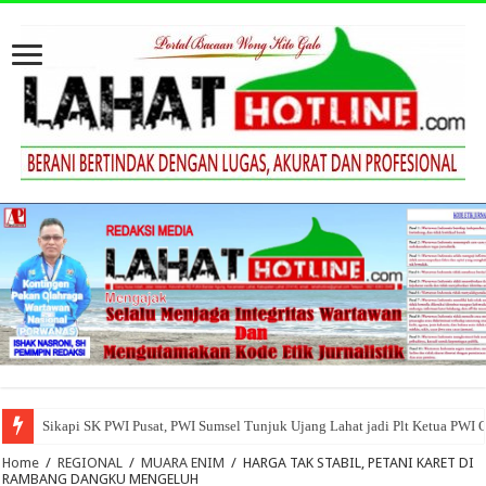
Sikapi SK PWI Pusat, PWI Sumsel Tunjuk Ujang Lahat jadi Plt Ketua PWI 
Home
/
REGIONAL
/
MUARA ENIM
/
HARGA TAK STABIL, PETANI KARET DI
RAMBANG DANGKU MENGELUH