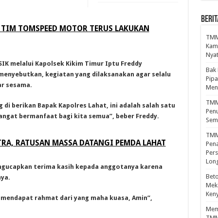
BERIT
, TIM TOMSPEED MOTOR TERUS LAKUKAN
TMMD
Kamp
Nyat
SIK melalui Kapolsek Kikim Timur Iptu Freddy
Bak
menyebutkan, kegiatan yang dilaksanakan agar selalu
Pipa
ar sesama.
Men
TMMD
di berikan Bapak Kapolres Lahat, ini adalah salah satu
Penu
angat bermanfaat bagi kita semua”, beber Freddy.
Sem
TMM
TRA, RATUSAN MASSA DATANGI PEMDA LAHAT
Pena
Pers
Lon
ngucapkan terima kasih kepada anggotanya karena
Beto
ya.
Meka
Ken
i mendapat rahmat dari yang maha kuasa, Amin”,
Mema
TMM