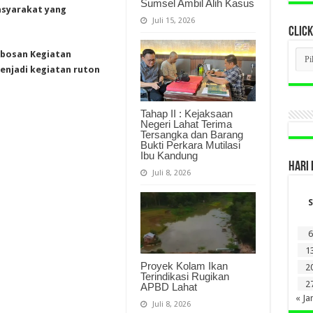
Sumsel Ambil Alih Kasus
asyarakat yang
Juli 15, 2026
CLICK
CLI
obosan Kegiatan
BER
enjadi kegiatan ruton
LAM
DI
SINI
Tahap II : Kejaksaan
Negeri Lahat Terima
Tersangka dan Barang
Bukti Perkara Mutilasi
Ibu Kandung
HARI 
Juli 8, 2026
S
6
1
Proyek Kolam Ikan
2
Terindikasi Rugikan
2
APBD Lahat
« Ja
Juli 8, 2026