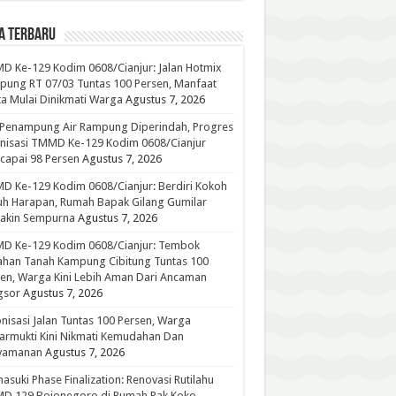
A TERBARU
 Ke-129 Kodim 0608/Cianjur: Jalan Hotmix
ung RT 07/03 Tuntas 100 Persen, Manfaat
a Mulai Dinikmati Warga
Agustus 7, 2026
 Penampung Air Rampung Diperindah, Progres
nisasi TMMD Ke-129 Kodim 0608/Cianjur
capai 98 Persen
Agustus 7, 2026
 Ke-129 Kodim 0608/Cianjur: Berdiri Kokoh
h Harapan, Rumah Bapak Gilang Gumilar
akin Sempurna
Agustus 7, 2026
D Ke-129 Kodim 0608/Cianjur: Tembok
han Tanah Kampung Cibitung Tuntas 100
en, Warga Kini Lebih Aman Dari Ancaman
gsor
Agustus 7, 2026
nisasi Jalan Tuntas 100 Persen, Warga
rmukti Kini Nikmati Kemudahan Dan
yamanan
Agustus 7, 2026
suki Phase Finalization: Renovasi Rutilahu
D 129 Bojonegoro di Rumah Pak Koko