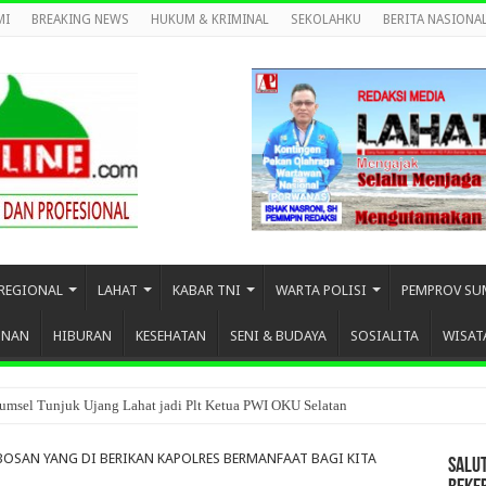
MI
BREAKING NEWS
HUKUM & KRIMINAL
SEKOLAHKU
BERITA NASIONA
REGIONAL
LAHAT
KABAR TNI
WARTA POLISI
PEMPROV SU
UNAN
HIBURAN
KESEHATAN
SENI & BUDAYA
SOSIALITA
WISAT
umsel Tunjuk Ujang Lahat jadi Plt Ketua PWI OKU Selatan
BOSAN YANG DI BERIKAN KAPOLRES BERMANFAAT BAGI KITA
SALU