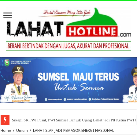
Sikapi SK PWI Pusat, PWI Sumsel Tunjuk Ujang Lahat jadi Plt Ketua PWI 
Home
/
Umum
/
LAHAT SIAP JADI PEMASOK ENERGI NASIONAL