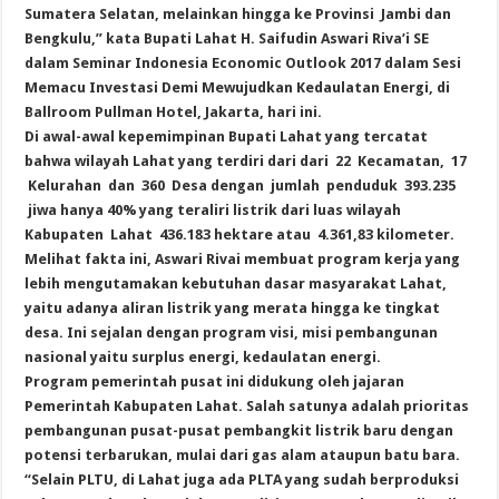
Sumatera Selatan, melainkan hingga ke Provinsi Jambi dan
Bengkulu,” kata Bupati Lahat H. Saifudin Aswari Riva’i SE
dalam Seminar Indonesia Economic Outlook 2017 dalam Sesi
Memacu Investasi Demi Mewujudkan Kedaulatan Energi, di
Ballroom Pullman Hotel, Jakarta, hari ini.
Di awal-awal kepemimpinan Bupati Lahat yang tercatat
bahwa wilayah Lahat yang terdiri dari dari 22 Kecamatan, 17
Kelurahan dan 360 Desa dengan jumlah penduduk 393.235
jiwa hanya 40% yang teraliri listrik dari luas wilayah
Kabupaten Lahat 436.183 hektare atau 4.361,83 kilometer.
Melihat fakta ini, Aswari Rivai membuat program kerja yang
lebih mengutamakan kebutuhan dasar masyarakat Lahat,
yaitu adanya aliran listrik yang merata hingga ke tingkat
desa. Ini sejalan dengan program visi, misi pembangunan
nasional yaitu surplus energi, kedaulatan energi.
Program pemerintah pusat ini didukung oleh jajaran
Pemerintah Kabupaten Lahat. Salah satunya adalah prioritas
pembangunan pusat-pusat pembangkit listrik baru dengan
potensi terbarukan, mulai dari gas alam ataupun batu bara.
“Selain PLTU, di Lahat juga ada PLTA yang sudah berproduksi