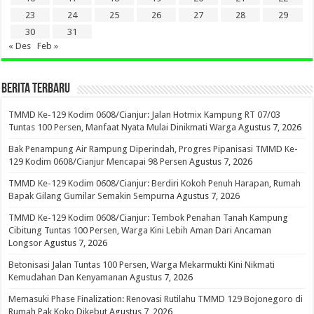
23
24
25
26
27
28
29
30
31
« Des
Feb »
BERITA TERBARU
TMMD Ke-129 Kodim 0608/Cianjur: Jalan Hotmix Kampung RT 07/03
Tuntas 100 Persen, Manfaat Nyata Mulai Dinikmati Warga
Agustus 7, 2026
Bak Penampung Air Rampung Diperindah, Progres Pipanisasi TMMD Ke-
129 Kodim 0608/Cianjur Mencapai 98 Persen
Agustus 7, 2026
TMMD Ke-129 Kodim 0608/Cianjur: Berdiri Kokoh Penuh Harapan, Rumah
Bapak Gilang Gumilar Semakin Sempurna
Agustus 7, 2026
TMMD Ke-129 Kodim 0608/Cianjur: Tembok Penahan Tanah Kampung
Cibitung Tuntas 100 Persen, Warga Kini Lebih Aman Dari Ancaman
Longsor
Agustus 7, 2026
Betonisasi Jalan Tuntas 100 Persen, Warga Mekarmukti Kini Nikmati
Kemudahan Dan Kenyamanan
Agustus 7, 2026
Memasuki Phase Finalization: Renovasi Rutilahu TMMD 129 Bojonegoro di
Rumah Pak Koko Dikebut
Agustus 7, 2026