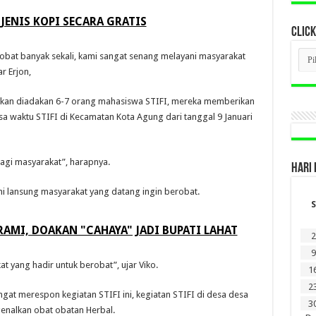
JENIS KOPI SECARA GRATIS
CLICK
CLI
robat banyak sekali, kami sangat senang melayani masyarakat
BER
r Erjon,
LAM
DI
SINI
t akan diadakan 6-7 orang mahasiswa STIFI, mereka memberikan
a waktu STIFI di Kecamatan Kota Agung dari tanggal 9 Januari
agi masyarakat”, harapnya.
HARI 
i lansung masyarakat yang datang ingin berobat.
S
AMI, DOAKAN "CAHAYA" JADI BUPATI LAHAT
2
9
t yang hadir untuk berobat”, ujar Viko.
1
2
gat merespon kegiatan STIFI ini, kegiatan STIFI di desa desa
3
enalkan obat obatan Herbal.