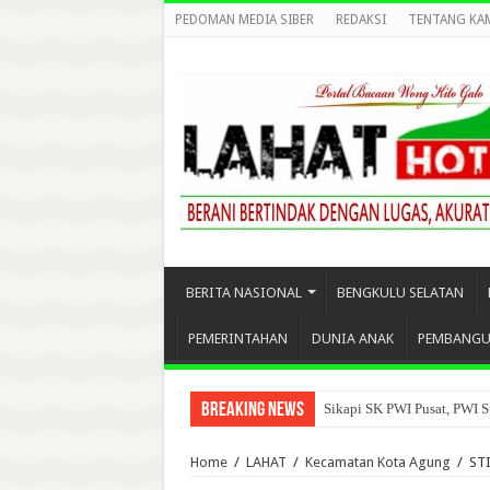
PEDOMAN MEDIA SIBER
REDAKSI
TENTANG KA
BERITA NASIONAL
BENGKULU SELATAN
PEMERINTAHAN
DUNIA ANAK
PEMBANG
Breaking News
Sikapi SK PWI Pusat, PWI S
Home
/
LAHAT
/
Kecamatan Kota Agung
/
ST