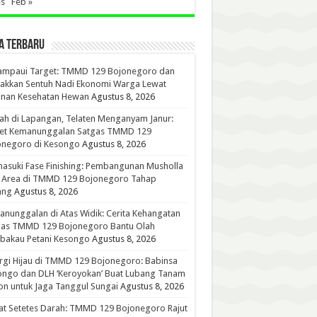
es
Feb »
A TERBARU
ampaui Target: TMMD 129 Bojonegoro dan
akkan Sentuh Nadi Ekonomi Warga Lewat
anan Kesehatan Hewan
Agustus 8, 2026
h di Lapangan, Telaten Menganyam Janur:
ret Kemanunggalan Satgas TMMD 129
onegoro di Kesongo
Agustus 8, 2026
suki Fase Finishing: Pembangunan Musholla
t Area di TMMD 129 Bojonegoro Tahap
ang
Agustus 8, 2026
nunggalan di Atas Widik: Cerita Kehangatan
gas TMMD 129 Bojonegoro Bantu Olah
bakau Petani Kesongo
Agustus 8, 2026
rgi Hijau di TMMD 129 Bojonegoro: Babinsa
ongo dan DLH ‘Keroyokan’ Buat Lubang Tanam
n untuk Jaga Tanggul Sungai
Agustus 8, 2026
t Setetes Darah: TMMD 129 Bojonegoro Rajut