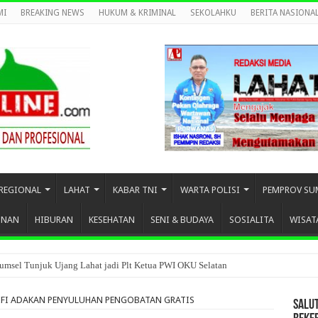
MI
BREAKING NEWS
HUKUM & KRIMINAL
SEKOLAHKU
BERITA NASIONA
REGIONAL
LAHAT
KABAR TNI
WARTA POLISI
PEMPROV SU
UNAN
HIBURAN
KESEHATAN
SENI & BUDAYA
SOSIALITA
WISAT
umsel Tunjuk Ujang Lahat jadi Plt Ketua PWI OKU Selatan
IFI ADAKAN PENYULUHAN PENGOBATAN GRATIS
SALU