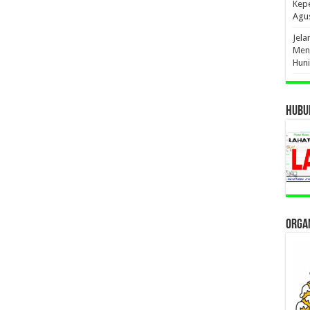
Kep
Agus
Jel
Men
Hun
HUBUN
ORGAN