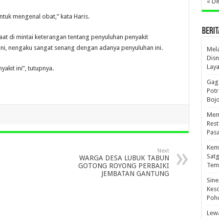
« D
tuk mengenal obat,” kata Haris.
BERIT
at di mintai keterangan tentang penyuluhan penyakit
 ini, nengaku sangat senang dengan adanya penyuluhan ini.
Mel
Disn
Lay
akit ini”, tutupnya
.
Gaga
Pot
Boj
Mema
Res
Pas
Kema
Next
Sat
WARGA DESA LUBUK TABUN
Tem
GOTONG ROYONG PERBAIKI
JEMBATAN GANTUNG
Sine
Kes
Poho
Lewa