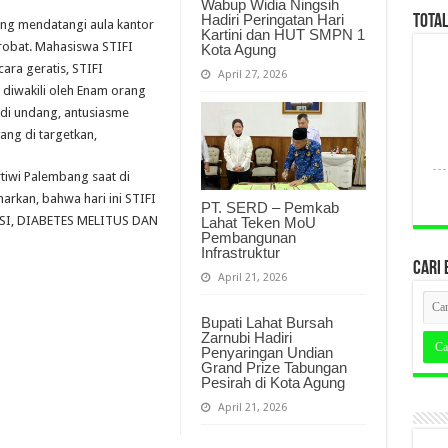
Wabup Widia Ningsih
Hadiri Peringatan Hari
TOTA
ung mendatangi aula kantor
Kartini dan HUT SMPN 1
obat. Mahasiswa STIFI
Kota Agung
ra geratis, STIFI
April 27, 2026
diwakili oleh Enam orang
 di undang, antusiasme
ang di targetkan,
ertiwi Palembang saat di
rkan, bahwa hari ini STIFI
PT. SERD – Pemkab
NSI, DIABETES MELITUS DAN
Lahat Teken MoU
Pembangunan
Infrastruktur
CARI 
April 21, 2026
Bupati Lahat Bursah
Zarnubi Hadiri
Penyaringan Undian
Grand Prize Tabungan
Pesirah di Kota Agung
April 21, 2026