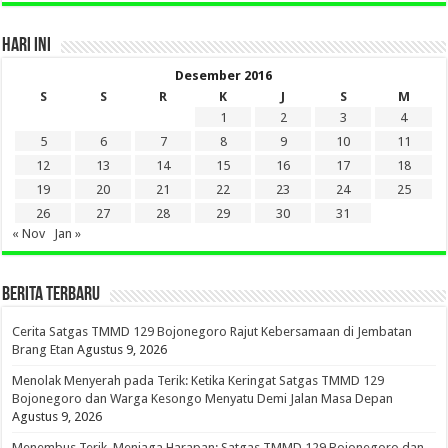
HARI INI
Desember 2016
S
S
R
K
J
S
M
1
2
3
4
5
6
7
8
9
10
11
12
13
14
15
16
17
18
19
20
21
22
23
24
25
26
27
28
29
30
31
« Nov
Jan »
BERITA TERBARU
Cerita Satgas TMMD 129 Bojonegoro Rajut Kebersamaan di Jembatan
Brang Etan
Agustus 9, 2026
Menolak Menyerah pada Terik: Ketika Keringat Satgas TMMD 129
Bojonegoro dan Warga Kesongo Menyatu Demi Jalan Masa Depan
Agustus 9, 2026
Menembus Terik, Menjaga Harapan: Satgas TMMD 129 Bojonegoro dan