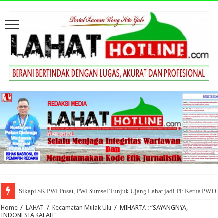
Sikapi SK PWI Pusat, PWI Sumsel Tunjuk Ujang Lahat jadi Plt Ketua PWI 
Home
/
LAHAT
/
Kecamatan Mulak Ulu
/
MIHARTA : “SAYANGNYA,
INDONESIA KALAH”