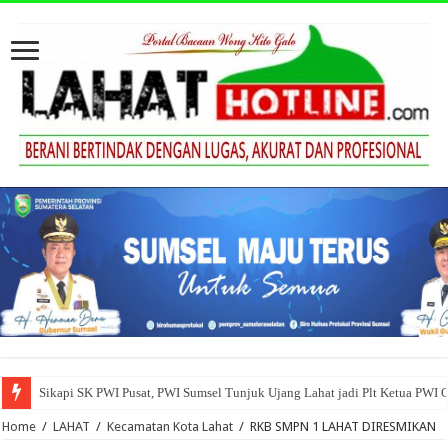
Sikapi SK PWI Pusat, PWI Sumsel Tunjuk Ujang Lahat jadi Plt Ketua PWI 
Home
/
LAHAT
/
Kecamatan Kota Lahat
/
RKB SMPN 1 LAHAT DIRESMIKAN