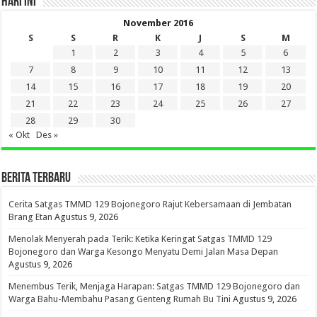
HARI INI
November 2016
S
S
R
K
J
S
M
1
2
3
4
5
6
7
8
9
10
11
12
13
14
15
16
17
18
19
20
21
22
23
24
25
26
27
28
29
30
« Okt
Des »
BERITA TERBARU
Cerita Satgas TMMD 129 Bojonegoro Rajut Kebersamaan di Jembatan
Brang Etan
Agustus 9, 2026
Menolak Menyerah pada Terik: Ketika Keringat Satgas TMMD 129
Bojonegoro dan Warga Kesongo Menyatu Demi Jalan Masa Depan
Agustus 9, 2026
Menembus Terik, Menjaga Harapan: Satgas TMMD 129 Bojonegoro dan
Warga Bahu-Membahu Pasang Genteng Rumah Bu Tini
Agustus 9, 2026