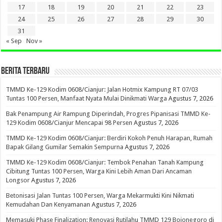
17
18
19
20
21
22
23
24
25
26
27
28
29
30
31
« Sep
Nov »
BERITA TERBARU
TMMD Ke-129 Kodim 0608/Cianjur: Jalan Hotmix Kampung RT 07/03
Tuntas 100 Persen, Manfaat Nyata Mulai Dinikmati Warga
Agustus 7, 2026
Bak Penampung Air Rampung Diperindah, Progres Pipanisasi TMMD Ke-
129 Kodim 0608/Cianjur Mencapai 98 Persen
Agustus 7, 2026
TMMD Ke-129 Kodim 0608/Cianjur: Berdiri Kokoh Penuh Harapan, Rumah
Bapak Gilang Gumilar Semakin Sempurna
Agustus 7, 2026
TMMD Ke-129 Kodim 0608/Cianjur: Tembok Penahan Tanah Kampung
Cibitung Tuntas 100 Persen, Warga Kini Lebih Aman Dari Ancaman
Longsor
Agustus 7, 2026
Betonisasi Jalan Tuntas 100 Persen, Warga Mekarmukti Kini Nikmati
Kemudahan Dan Kenyamanan
Agustus 7, 2026
Memasuki Phase Finalization: Renovasi Rutilahu TMMD 129 Bojonegoro di