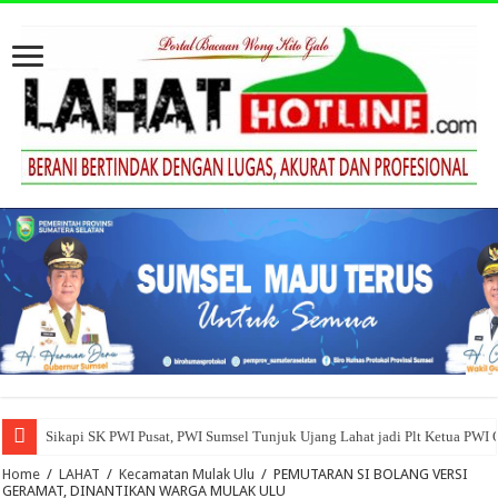
Sikapi SK PWI Pusat, PWI Sumsel Tunjuk Ujang Lahat jadi Plt Ketua PWI
Home
/
LAHAT
/
Kecamatan Mulak Ulu
/
PEMUTARAN SI BOLANG VERSI
GERAMAT, DINANTIKAN WARGA MULAK ULU