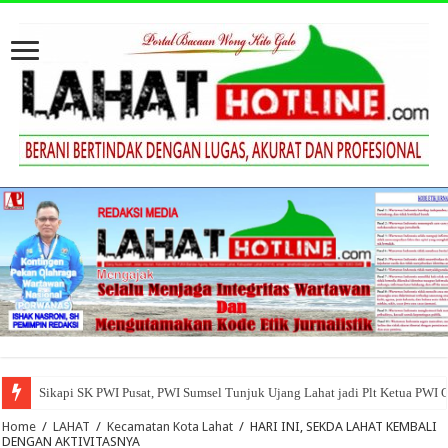
Sikapi SK PWI Pusat, PWI Sumsel Tunjuk Ujang Lahat jadi Plt Ketua PWI 
Home
/
LAHAT
/
Kecamatan Kota Lahat
/
HARI INI, SEKDA LAHAT KEMBALI
DENGAN AKTIVITASNYA