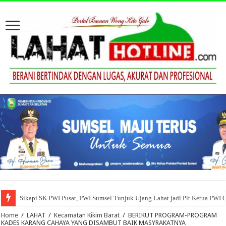
Sikapi SK PWI Pusat, PWI Sumsel Tunjuk Ujang Lahat jadi Plt Ketua PWI 
Home
/
LAHAT
/
Kecamatan Kikim Barat
/
BERIKUT PROGRAM-PROGRAM
KADES KARANG CAHAYA YANG DISAMBUT BAIK MASYRAKATNYA