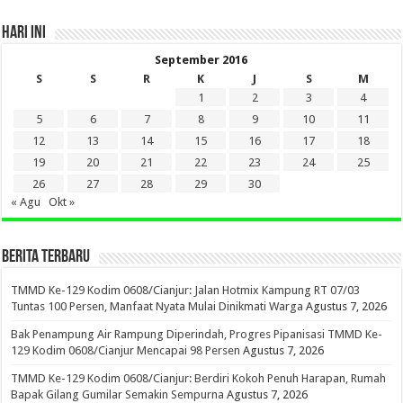
HARI INI
September 2016
S
S
R
K
J
S
M
1
2
3
4
5
6
7
8
9
10
11
12
13
14
15
16
17
18
19
20
21
22
23
24
25
26
27
28
29
30
« Agu
Okt »
BERITA TERBARU
TMMD Ke-129 Kodim 0608/Cianjur: Jalan Hotmix Kampung RT 07/03
Tuntas 100 Persen, Manfaat Nyata Mulai Dinikmati Warga
Agustus 7, 2026
Bak Penampung Air Rampung Diperindah, Progres Pipanisasi TMMD Ke-
129 Kodim 0608/Cianjur Mencapai 98 Persen
Agustus 7, 2026
TMMD Ke-129 Kodim 0608/Cianjur: Berdiri Kokoh Penuh Harapan, Rumah
Bapak Gilang Gumilar Semakin Sempurna
Agustus 7, 2026