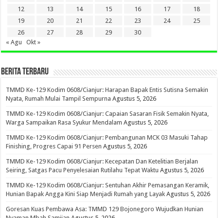
12
13
14
15
16
17
18
19
20
21
22
23
24
25
26
27
28
29
30
« Agu
Okt »
BERITA TERBARU
TMMD Ke-129 Kodim 0608/Cianjur: Harapan Bapak Entis Sutisna Semakin
Nyata, Rumah Mulai Tampil Sempurna
Agustus 5, 2026
TMMD Ke-129 Kodim 0608/Cianjur: Capaian Sasaran Fisik Semakin Nyata,
Warga Sampaikan Rasa Syukur Mendalam
Agustus 5, 2026
TMMD Ke-129 Kodim 0608/Cianjur: Pembangunan MCK 03 Masuki Tahap
Finishing, Progres Capai 91 Persen
Agustus 5, 2026
TMMD Ke-129 Kodim 0608/Cianjur: Kecepatan Dan Ketelitian Berjalan
Seiring, Satgas Pacu Penyelesaian Rutilahu Tepat Waktu
Agustus 5, 2026
TMMD Ke-129 Kodim 0608/Cianjur: Sentuhan Akhir Pemasangan Keramik,
Hunian Bapak Angga Kini Siap Menjadi Rumah yang Layak
Agustus 5, 2026
Goresan Kuas Pembawa Asa: TMMD 129 Bojonegoro Wujudkan Hunian
Nyaman Mbah Samijan
Agustus 5, 2026