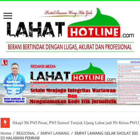
Sikapi SK PWI Pusat, PWI Sumsel Tunjuk Ujang Lahat jadi Plt Ketua PWI 
Home
/
REGIONAL
/
EMPAT LAWANG
/
EMPAT LAWANG GELAR SHOLAT IED
DI HALAMAN PEMKAB