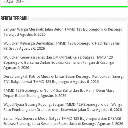
« Agu
Okt »
BERITA TERBARU
Senyum Warga Merekah: Jalan Beton TMMD 129 Bojonegoro di Kesongo
Terwujud
Agustus 6, 2026
Wujudkan Keluarga Berkualitas: TMMD 129 Bojonegoro Hadirkan Safari
KB Gratis
Agustus 6, 2026
Wujudkan Generasi Sehat dan UMKM Naik Kelas: Satgas TMMD 129
Bojonegoro Bersama Dinkes Edukasi Keamanan Pangan di Kesongo
Agustus 6, 2026
Derap Langkah Patriot Muda di Lintas Beton Kesongo: Pembuktian Sinergi
TNI-Rakyat Lewat TMMD 129 Bojonegoro
Agustus 6, 2026
TMMD 129 Bojonegoro: ‘Suntik’ Gizi Balita dan Ibu Hamil Demi Masa
Depan Bebas Stunting
Agustus 6, 2026
Wujud Nyata Gotong Royong: Satgas TMMD 129 Bojonegoro dan Warga
Pacu Pembangunan Drainase demi Keawetan Jalan Desa
Agustus 6, 2026
Sentuh Hati Generasi Muda: Satgas TMMD 129 Bojonegoro dan DP3AKB
Edukasi Stunting, serta Kesehatan Reproduksi di Kesongo
Agustus 6, 2026