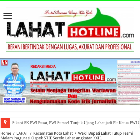
Sikapi SK PWI Pusat, PWI Sumsel Tunjuk Ujang Lahat jadi Plt Ketua PWI 
Home
/
LAHAT
/
Kecamatan Kota Lahat
/
Wakil Bupati Lahat Tutup resmi
Malam inagurasi Ospek STIE Serelo Lahat angkatan XXII.