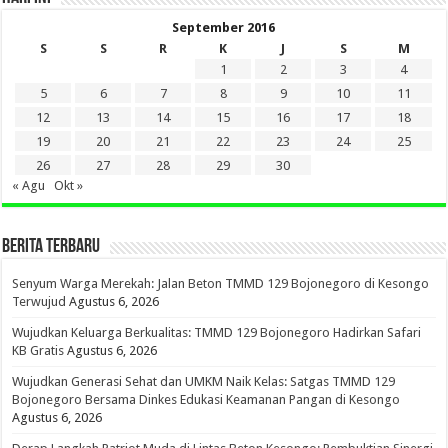
September 2016
S
S
R
K
J
S
M
1
2
3
4
5
6
7
8
9
10
11
12
13
14
15
16
17
18
19
20
21
22
23
24
25
26
27
28
29
30
« Agu
Okt »
BERITA TERBARU
Senyum Warga Merekah: Jalan Beton TMMD 129 Bojonegoro di Kesongo
Terwujud
Agustus 6, 2026
Wujudkan Keluarga Berkualitas: TMMD 129 Bojonegoro Hadirkan Safari
KB Gratis
Agustus 6, 2026
Wujudkan Generasi Sehat dan UMKM Naik Kelas: Satgas TMMD 129
Bojonegoro Bersama Dinkes Edukasi Keamanan Pangan di Kesongo
Agustus 6, 2026