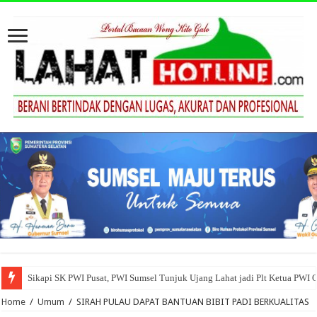
Sikapi SK PWI Pusat, PWI Sumsel Tunjuk Ujang Lahat jadi Plt Ketua PWI 
Home
/
Umum
/
SIRAH PULAU DAPAT BANTUAN BIBIT PADI BERKUALITAS