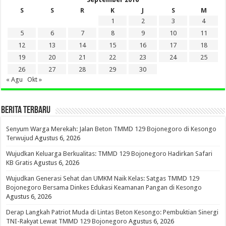
S
S
R
K
J
S
M
1
2
3
4
5
6
7
8
9
10
11
12
13
14
15
16
17
18
19
20
21
22
23
24
25
26
27
28
29
30
« Agu
Okt »
BERITA TERBARU
Senyum Warga Merekah: Jalan Beton TMMD 129 Bojonegoro di Kesongo
Terwujud
Agustus 6, 2026
Wujudkan Keluarga Berkualitas: TMMD 129 Bojonegoro Hadirkan Safari
KB Gratis
Agustus 6, 2026
Wujudkan Generasi Sehat dan UMKM Naik Kelas: Satgas TMMD 129
Bojonegoro Bersama Dinkes Edukasi Keamanan Pangan di Kesongo
Agustus 6, 2026
Derap Langkah Patriot Muda di Lintas Beton Kesongo: Pembuktian Sinergi
TNI-Rakyat Lewat TMMD 129 Bojonegoro
Agustus 6, 2026