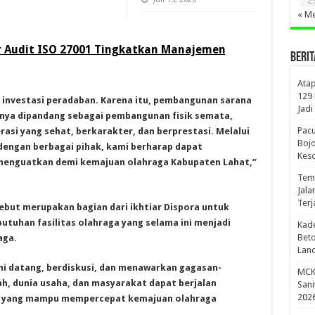
2
« Me
 Audit ISO 27001 Tingkatkan Manajemen
BERIT
Atap
129
 investasi peradaban. Karena itu, pembangunan sarana
Jadi
anya dipandang sebagai pembangunan fisik semata,
Pac
asi yang sehat, berkarakter, dan berprestasi. Melalui
Bojo
dengan berbagai pihak, kami berharap dapat
Kes
 menguatkan demi kemajuan olahraga Kabupaten Lahat,”
Temb
Jala
Terj
ebut merupakan bagian dari ikhtiar Dispora untuk
utuhan fasilitas olahraga yang selama ini menjadi
Kade
Beto
aga.
Lanc
mi datang, berdiskusi, dan menawarkan gagasan-
MCK 
h, dunia usaha, dan masyarakat dapat berjalan
Sani
202
ar yang mampu mempercepat kemajuan olahraga