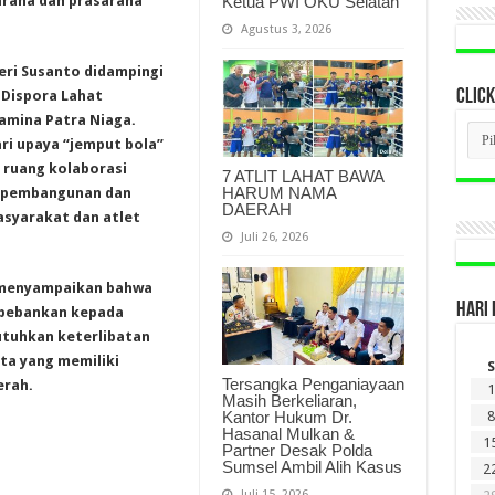
Ketua PWI OKU Selatan
rana dan prasarana
Agustus 3, 2026
peri Susanto didampingi
CLICK
 Dispora Lahat
amina Patra Niaga.
CLI
ri upaya “jemput bola”
BER
LAM
 ruang kolaborasi
7 ATLIT LAHAT BAWA
DI
HARUM NAMA
 pembangunan dan
SINI
DAERAH
asyarakat dan atlet
Juli 26, 2026
 menyampaikan bahwa
HARI 
ibebankan kepada
tuhkan keterlibatan
ta yang memiliki
S
Tersangka Penganiayaan
erah.
1
Masih Berkeliaran,
Kantor Hukum Dr.
8
Hasanal Mulkan &
1
Partner Desak Polda
Sumsel Ambil Alih Kasus
2
Juli 15, 2026