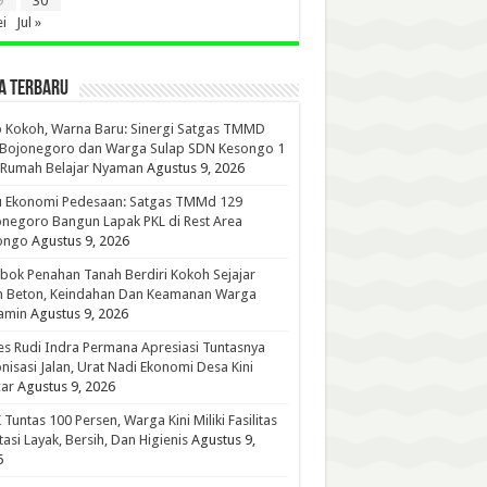
9
30
i
Jul »
A TERBARU
 Kokoh, Warna Baru: Sinergi Satgas TMMD
 Bojonegoro dan Warga Sulap SDN Kesongo 1
 Rumah Belajar Nyaman
Agustus 9, 2026
u Ekonomi Pedesaan: Satgas TMMd 129
negoro Bangun Lapak PKL di Rest Area
ongo
Agustus 9, 2026
ok Penahan Tanah Berdiri Kokoh Sejajar
n Beton, Keindahan Dan Keamanan Warga
amin
Agustus 9, 2026
s Rudi Indra Permana Apresiasi Tuntasnya
nisasi Jalan, Urat Nadi Ekonomi Desa Kini
ar
Agustus 9, 2026
Tuntas 100 Persen, Warga Kini Miliki Fasilitas
tasi Layak, Bersih, Dan Higienis
Agustus 9,
6