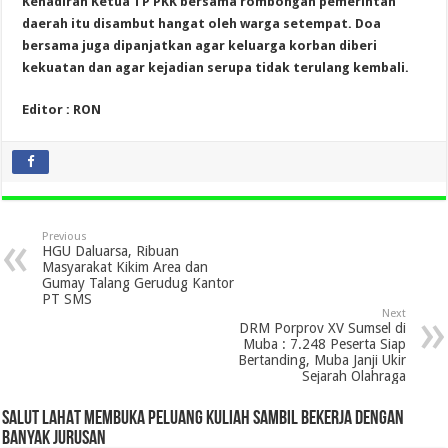
Kehadiran Ketua TP PKK bersama rombongan pemerintah
daerah itu disambut hangat oleh warga setempat. Doa
bersama juga dipanjatkan agar keluarga korban diberi
kekuatan dan agar kejadian serupa tidak terulang kembali.
Editor : RON
Previous
HGU Daluarsa, Ribuan
Masyarakat Kikim Area dan
Gumay Talang Gerudug Kantor
PT SMS
Next
DRM Porprov XV Sumsel di
Muba : 7.248 Peserta Siap
Bertanding, Muba Janji Ukir
Sejarah Olahraga
SALUT LAHAT MEMBUKA PELUANG KULIAH SAMBIL BEKERJA DENGAN
BANYAK JURUSAN