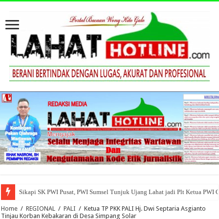
Sikapi SK PWI Pusat, PWI Sumsel Tunjuk Ujang Lahat jadi Plt Ketua PWI 
Home
/
REGIONAL
/
PALI
/
Ketua TP PKK PALI Hj. Dwi Septaria Asgianto
Tinjau Korban Kebakaran di Desa Simpang Solar