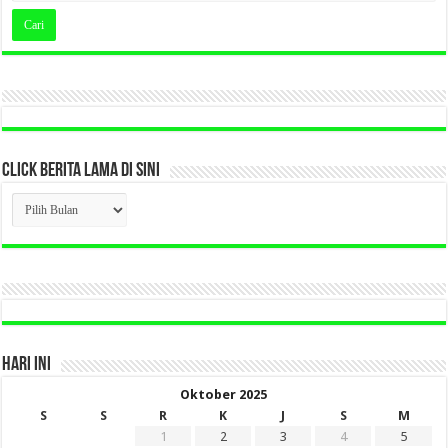
CLICK BERITA LAMA DI SINI
CLICK
BERITA
LAMA
DI
SINI
HARI INI
Oktober 2025
S
S
R
K
J
S
M
1
2
3
4
5