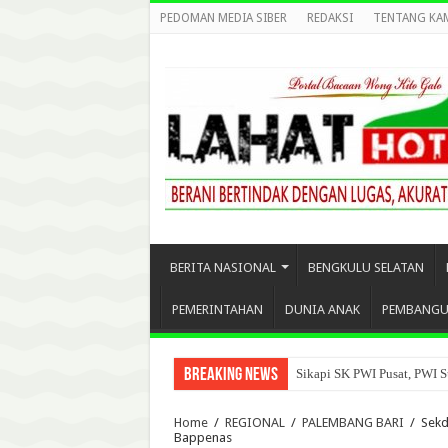
PEDOMAN MEDIA SIBER
REDAKSI
TENTANG KA
BERITA NASIONAL
BENGKULU SELATAN
PEMERINTAHAN
DUNIA ANAK
PEMBANG
Breaking News
Sikapi SK PWI Pusat, PWI S
Home
/
REGIONAL
/
PALEMBANG BARI
/
Sekd
Bappenas