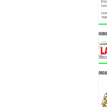
Boj
Sam
Sent
TMM
HUBUN
ORGAN