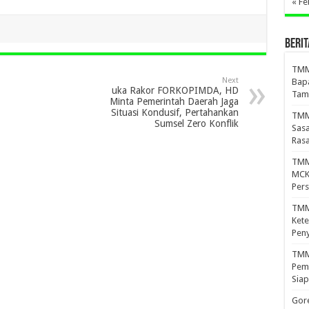
« Fe
BERIT
TMM
Next
Bapa
uka Rakor FORKOPIMDA, HD
Tam
Minta Pemerintah Daerah Jaga
Situasi Kondusif, Pertahankan
TMM
Sumsel Zero Konflik
Sasa
Ras
TMM
MCK 
Per
TMM
Kete
Peny
TMMD
Pema
Siap
Gor