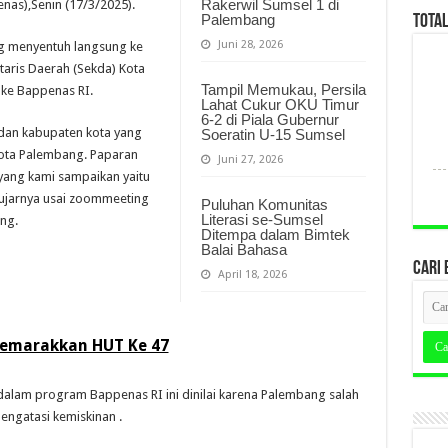
Rakerwil Sumsel 1 di
as),Senin (17/3/2025).
Palembang
TOTA
Juni 28, 2026
g menyentuh langsung ke
aris Daerah (Sekda) Kota
Tampil Memukau, Persila
 ke Bappenas RI.
Lahat Cukur OKU Timur
6-2 di Piala Gubernur
 dan kabupaten kota yang
Soeratin U-15 Sumsel
 Kota Palembang. Paparan
Juni 27, 2026
yang kami sampaikan yaitu
ujarnya usai zoommeeting
Puluhan Komunitas
Literasi se-Sumsel
ng.
Ditempa dalam Bimtek
Balai Bahasa
CARI 
April 18, 2026
emarakkan HUT Ke 47
dalam program Bappenas RI ini dinilai karena Palembang salah
ngatasi kemiskinan .