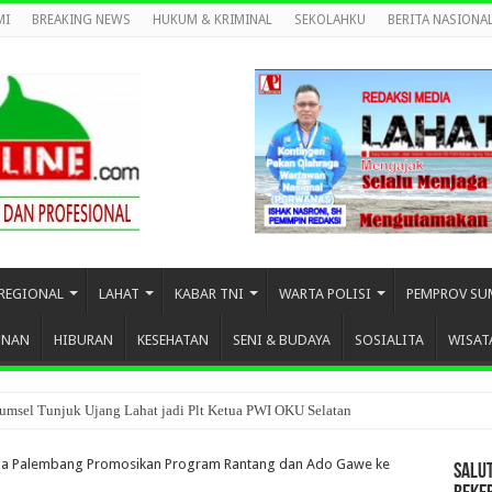
MI
BREAKING NEWS
HUKUM & KRIMINAL
SEKOLAHKU
BERITA NASIONA
REGIONAL
LAHAT
KABAR TNI
WARTA POLISI
PEMPROV SU
UNAN
HIBURAN
KESEHATAN
SENI & BUDAYA
SOSIALITA
WISAT
umsel Tunjuk Ujang Lahat jadi Plt Ketua PWI OKU Selatan
a Palembang Promosikan Program Rantang dan Ado Gawe ke
SALU