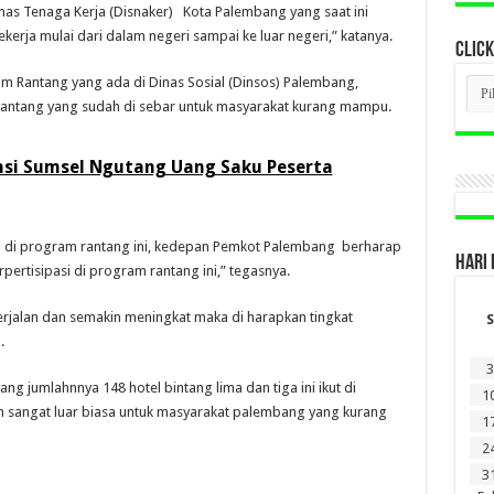
as Tenaga Kerja (Disnaker) Kota Palembang yang saat ini
erja mulai dari dalam negeri sampai ke luar negeri,” katanya.
CLICK
CLI
 Rantang yang ada di Dinas Sosial (Dinsos) Palembang,
BER
 rantang yang sudah di sebar untuk masyarakat kurang mampu.
LAM
DI
SINI
insi Sumsel Ngutang Uang Saku Peserta
pasi di program rantang ini, kedepan Pemkot Palembang berharap
HARI 
pertisipasi di program rantang ini,” tegasnya.
erjalan dan semakin meningkat maka di harapkan tingkat
S
.
3
g jumlahnnya 148 hotel bintang lima dan tiga ini ikut di
1
 sangat luar biasa untuk masyarakat palembang yang kurang
1
2
3