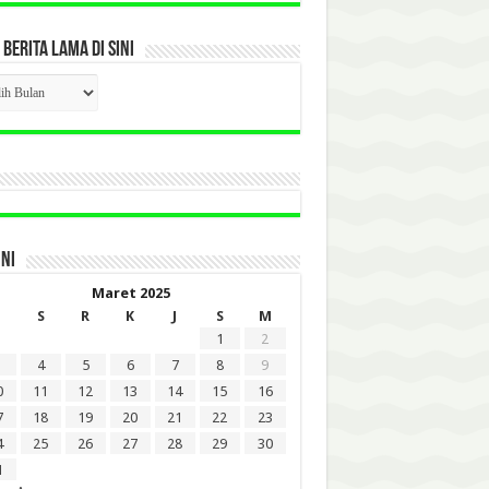
 BERITA LAMA DI SINI
CK
ITA
A
INI
Maret 2025
S
R
K
J
S
M
1
2
4
5
6
7
8
9
0
11
12
13
14
15
16
7
18
19
20
21
22
23
4
25
26
27
28
29
30
1