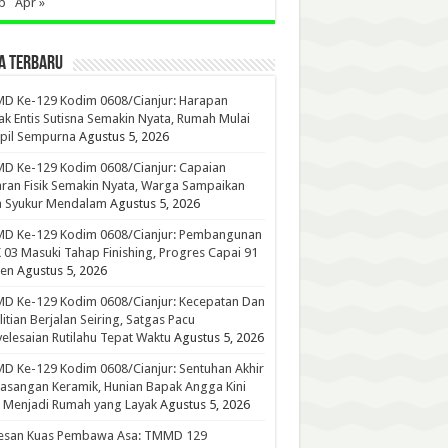
b
Apr »
A TERBARU
D Ke-129 Kodim 0608/Cianjur: Harapan
k Entis Sutisna Semakin Nyata, Rumah Mulai
pil Sempurna
Agustus 5, 2026
D Ke-129 Kodim 0608/Cianjur: Capaian
ran Fisik Semakin Nyata, Warga Sampaikan
a Syukur Mendalam
Agustus 5, 2026
D Ke-129 Kodim 0608/Cianjur: Pembangunan
03 Masuki Tahap Finishing, Progres Capai 91
sen
Agustus 5, 2026
D Ke-129 Kodim 0608/Cianjur: Kecepatan Dan
litian Berjalan Seiring, Satgas Pacu
elesaian Rutilahu Tepat Waktu
Agustus 5, 2026
 Ke-129 Kodim 0608/Cianjur: Sentuhan Akhir
sangan Keramik, Hunian Bapak Angga Kini
 Menjadi Rumah yang Layak
Agustus 5, 2026
esan Kuas Pembawa Asa: TMMD 129