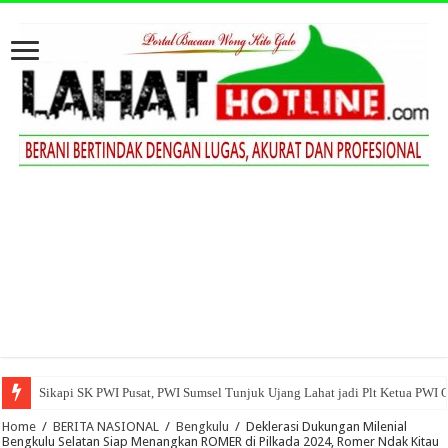
Sikapi SK PWI Pusat, PWI Sumsel Tunjuk Ujang Lahat jadi Plt Ketua PWI 
Home
/
BERITA NASIONAL
/
Bengkulu
/
Deklerasi Dukungan Milenial
Bengkulu Selatan Siap Menangkan ROMER di Pilkada 2024, Romer Ndak Kitau