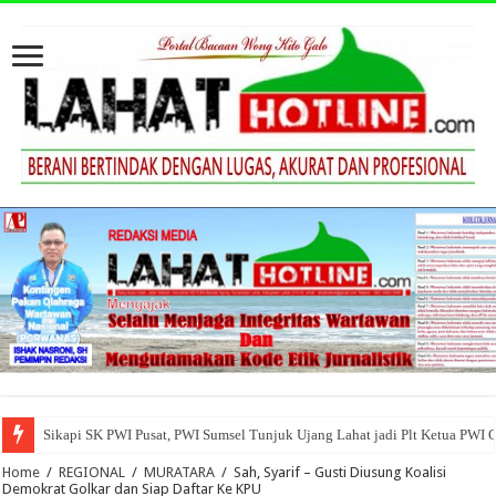
Sikapi SK PWI Pusat, PWI Sumsel Tunjuk Ujang Lahat jadi Plt Ketua PWI 
Home
/
REGIONAL
/
MURATARA
/
Sah, Syarif – Gusti Diusung Koalisi
Demokrat Golkar dan Siap Daftar Ke KPU