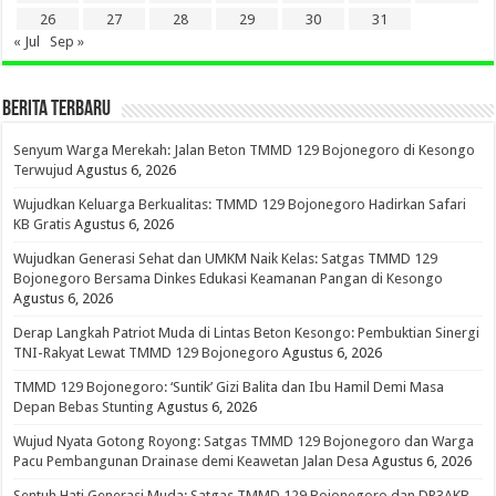
26
27
28
29
30
31
« Jul
Sep »
BERITA TERBARU
Senyum Warga Merekah: Jalan Beton TMMD 129 Bojonegoro di Kesongo
Terwujud
Agustus 6, 2026
Wujudkan Keluarga Berkualitas: TMMD 129 Bojonegoro Hadirkan Safari
KB Gratis
Agustus 6, 2026
Wujudkan Generasi Sehat dan UMKM Naik Kelas: Satgas TMMD 129
Bojonegoro Bersama Dinkes Edukasi Keamanan Pangan di Kesongo
Agustus 6, 2026
Derap Langkah Patriot Muda di Lintas Beton Kesongo: Pembuktian Sinergi
TNI-Rakyat Lewat TMMD 129 Bojonegoro
Agustus 6, 2026
TMMD 129 Bojonegoro: ‘Suntik’ Gizi Balita dan Ibu Hamil Demi Masa
Depan Bebas Stunting
Agustus 6, 2026
Wujud Nyata Gotong Royong: Satgas TMMD 129 Bojonegoro dan Warga
Pacu Pembangunan Drainase demi Keawetan Jalan Desa
Agustus 6, 2026
Sentuh Hati Generasi Muda: Satgas TMMD 129 Bojonegoro dan DP3AKB