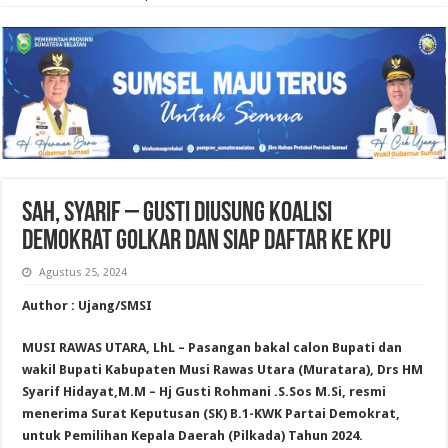
Sah, Syarif – Gusti Diusung Koalisi
Demokrat Golkar dan Siap Daftar Ke KPU
Agustus 25, 2024
Author : Ujang/SMSI
MUSI RAWAS UTARA, LhL – Pasangan bakal calon Bupati dan
wakil Bupati Kabupaten Musi Rawas Utara (Muratara), Drs HM
Syarif Hidayat,M.M – Hj Gusti Rohmani .S.Sos M.Si, resmi
menerima Surat Keputusan (SK) B.1-KWK Partai Demokrat,
untuk Pemilihan Kepala Daerah (Pilkada) Tahun 2024.