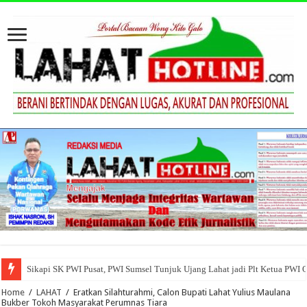
Sikapi SK PWI Pusat, PWI Sumsel Tunjuk Ujang Lahat jadi Plt Ketua PWI 
Home
/
LAHAT
/
Eratkan Silahturahmi, Calon Bupati Lahat Yulius Maulana
Bukber Tokoh Masyarakat Perumnas Tiara