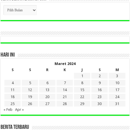
CLICK
BERITA
LAMA
DI
SINI
HARI INI
Maret 2024
S
S
R
K
J
S
M
1
2
3
4
5
6
7
8
9
10
11
12
13
14
15
16
17
18
19
20
21
22
23
24
25
26
27
28
29
30
31
« Feb
Apr »
BERITA TERBARU