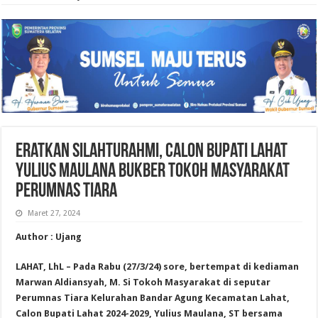
Eratkan Silahturahmi, Calon Bupati Lahat
Yulius Maulana Bukber Tokoh Masyarakat
Perumnas Tiara
Maret 27, 2024
Author : Ujang
LAHAT, LhL – Pada Rabu (27/3/24) sore, bertempat di kediaman
Marwan Aldiansyah, M. Si Tokoh Masyarakat di seputar
Perumnas Tiara Kelurahan Bandar Agung Kecamatan Lahat,
Calon Bupati Lahat 2024-2029, Yulius Maulana, ST bersama