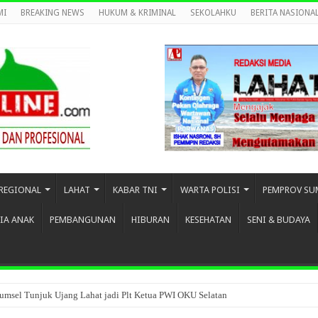
MI
BREAKING NEWS
HUKUM & KRIMINAL
SEKOLAHKU
BERITA NASIONA
REGIONAL
LAHAT
KABAR TNI
WARTA POLISI
PEMPROV SU
IA ANAK
PEMBANGUNAN
HIBURAN
KESEHATAN
SENI & BUDAYA
umsel Tunjuk Ujang Lahat jadi Plt Ketua PWI OKU Selatan