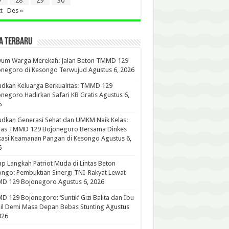
7
28
29
30
t
Des »
A TERBARU
yum Warga Merekah: Jalan Beton TMMD 129
onegoro di Kesongo Terwujud
Agustus 6, 2026
dkan Keluarga Berkualitas: TMMD 129
negoro Hadirkan Safari KB Gratis
Agustus 6,
6
dkan Generasi Sehat dan UMKM Naik Kelas:
gas TMMD 129 Bojonegoro Bersama Dinkes
kasi Keamanan Pangan di Kesongo
Agustus 6,
6
p Langkah Patriot Muda di Lintas Beton
ngo: Pembuktian Sinergi TNI-Rakyat Lewat
D 129 Bojonegoro
Agustus 6, 2026
 129 Bojonegoro: ‘Suntik’ Gizi Balita dan Ibu
l Demi Masa Depan Bebas Stunting
Agustus
026