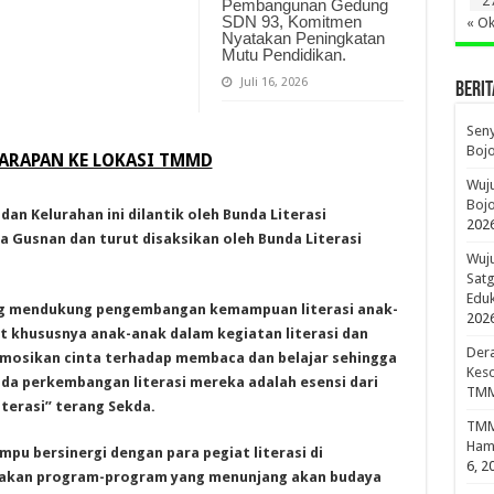
2
Pembangunan Gedung
SDN 93, Komitmen
« Ok
Nyatakan Peningkatan
Mutu Pendidikan.
Juli 16, 2026
BERIT
Sen
Boj
SARAPAN KE LOKASI TMMD
Wuju
Bojo
an Kelurahan ini dilantik oleh Bunda Literasi
202
 Gusnan dan turut disaksikan oleh Bunda Literasi
Wuju
Sat
Edu
ang mendukung pengembangan kemampuan literasi anak-
202
t khususnya anak-anak dalam kegiatan literasi dan
Dera
osikan cinta terhadap membaca dan belajar sehingga
Keso
da perkembangan literasi mereka adalah esensi dari
TMM
iterasi” terang Sekda.
TMMD
Hami
pu bersinergi dengan para pegiat literasi di
6, 2
nakan program-program yang menunjang akan budaya