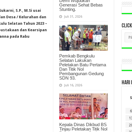
Demi Wujudkan
Generasi Sehat Bebas
Stunting.
karni, S.P., M.Si usai
Juli 31, 2026
an Desa / Kelurahan dan
lu Selatan Tahun 2023 –
CLICK
rpustakaan dan Kearsipan
CLI
Manna pada Rabu
BER
LAM
DI
SINI
Pemkab Bengkulu
Selatan Lakukan
Peletakan Batu Pertama
Dan Titik Nol
Pembangunan Gedung
SDN 93.
HARI 
Juli 16, 2026
S
6
1
Kepala Dinas Dikbud BS
2
Tinjau Peletakan Titik Nol