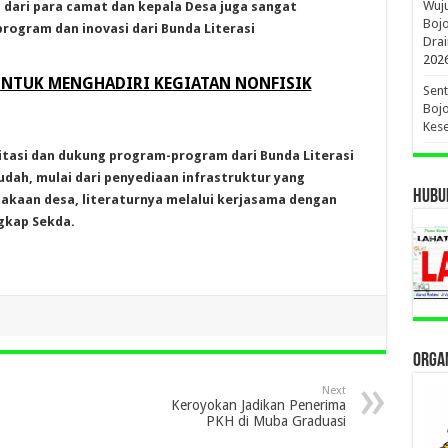
Wuj
 dari para camat dan kepala Desa juga sangat
Boj
ogram dan inovasi dari Bunda Literasi
Drai
202
NTUK MENGHADIRI KEGIATAN NONFISIK
Sent
Bojo
Kese
litasi dan dukung program-program dari Bunda Literasi
mudah, mulai dari penyediaan infrastruktur yang
HUBUN
akaan desa, literaturnya melalui kerjasama dengan
gkap Sekda.
ORGAN
Next
Keroyokan Jadikan Penerima
PKH di Muba Graduasi