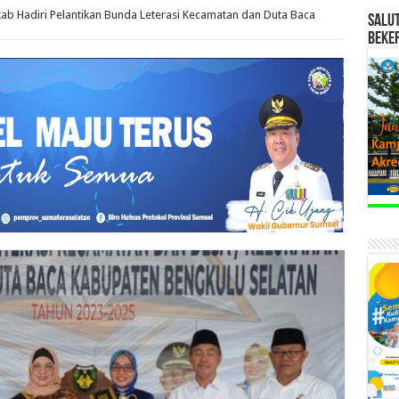
b Hadiri Pelantikan Bunda Leterasi Kecamatan dan Duta Baca
SALU
BEKE