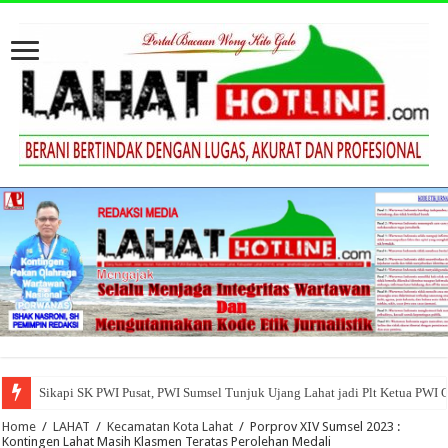
Sikapi SK PWI Pusat, PWI Sumsel Tunjuk Ujang Lahat jadi Plt Ketua PWI 
Home
/
LAHAT
/
Kecamatan Kota Lahat
/
Porprov XIV Sumsel 2023 :
Kontingen Lahat Masih Klasmen Teratas Perolehan Medali