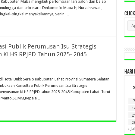
a Kabupaten Muba mengikuti perlombaan lari balon dan balap
nulingga dan sekretaris Dinkominfo Muba Hj Nurzahrawati,
CLICK
ingkal-pingkal menyaksikannya, Senin …
CLI
BER
LAM
DI
SINI
si Publik Perumusan Isu Strategis
 KLHS RPJPD Tahun 2025- 2045
HARI 
i Hotel Bukit Serelo Kabupaten Lahat Provinsi Sumatera Selatan
embukaan Konsultasi Publik Perumusan Isu Strategis
S
enyusunan KLHS RPJPD tahun 2025-2045 Kabupaten Lahat. Turut
.Haryanto,SE.MM,Kepala …
7
1
2
2
« Jul