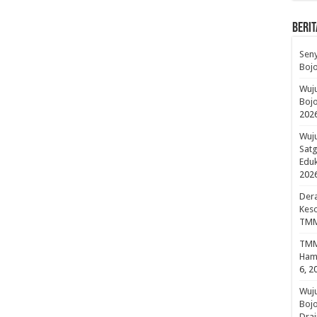
BERIT
Sen
Boj
Wuju
Bojo
202
Wuju
Sat
Edu
202
Dera
Keso
TMM
TMMD
Hami
6, 2
Wuj
Boj
Drai