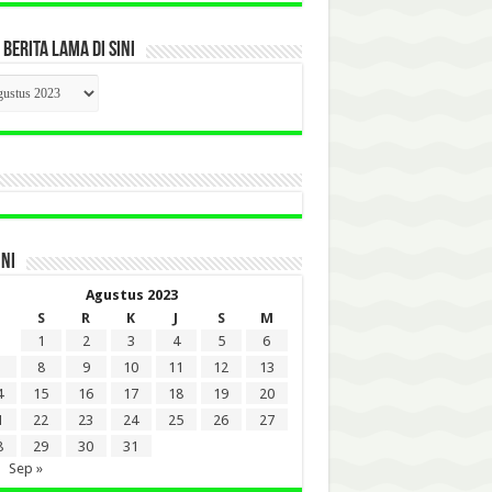
 BERITA LAMA DI SINI
CK
ITA
A
INI
Agustus 2023
S
R
K
J
S
M
1
2
3
4
5
6
8
9
10
11
12
13
4
15
16
17
18
19
20
1
22
23
24
25
26
27
8
29
30
31
Sep »