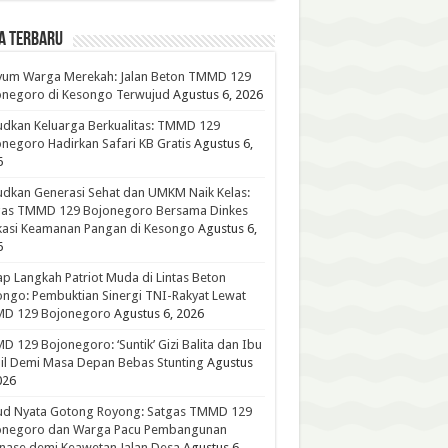
A TERBARU
yum Warga Merekah: Jalan Beton TMMD 129
onegoro di Kesongo Terwujud
Agustus 6, 2026
dkan Keluarga Berkualitas: TMMD 129
negoro Hadirkan Safari KB Gratis
Agustus 6,
6
dkan Generasi Sehat dan UMKM Naik Kelas:
gas TMMD 129 Bojonegoro Bersama Dinkes
kasi Keamanan Pangan di Kesongo
Agustus 6,
6
p Langkah Patriot Muda di Lintas Beton
ngo: Pembuktian Sinergi TNI-Rakyat Lewat
D 129 Bojonegoro
Agustus 6, 2026
 129 Bojonegoro: ‘Suntik’ Gizi Balita dan Ibu
l Demi Masa Depan Bebas Stunting
Agustus
026
ud Nyata Gotong Royong: Satgas TMMD 129
onegoro dan Warga Pacu Pembangunan
nase demi Keawetan Jalan Desa
Agustus 6,