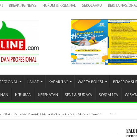
MI
BREAKING NEWS
HUKUM & KRIMINAL
SEKOLAHKU
BERITA NASIONA
REGIONAL
LAHAT
KABAR TNI
WARTA POLISI
PEMPROV SU
UNAN
HIBURAN
KESEHATAN
SENI & BUDAYA
SOSIALITA
WISAT
an Batu Pertama Proyek Hilirisasi Batu Bara di Muara Enim
SALU