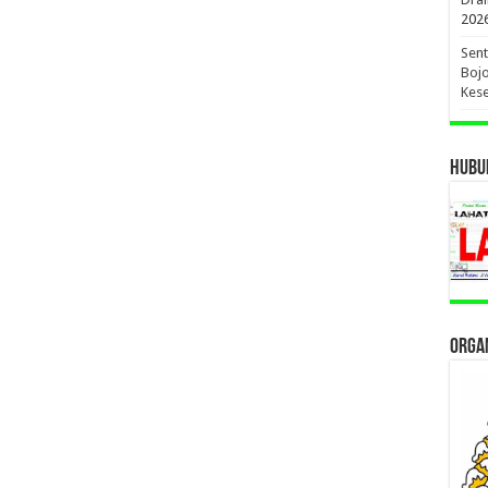
202
Sent
Bojo
Kese
HUBUN
ORGAN