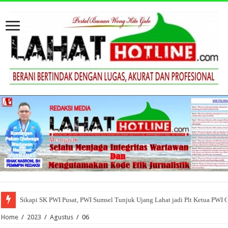
Sikapi SK PWI Pusat, PWI Sumsel Tunjuk Ujang Lahat jadi Plt Ketua PWI 
Home
/
2023
/
Agustus
/
06