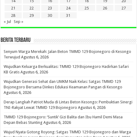
14
15
16
17
18
19
20
21
22
23
24
25
26
27
28
29
30
31
« Jul
Sep »
BERITA TERBARU
Senyum Warga Merekah: Jalan Beton TMMD 129 Bojonegoro di Kesongo
Terwujud
Agustus 6, 2026
Wujudkan Keluarga Berkualitas: TMMD 129 Bojonegoro Hadirkan Safari
KB Gratis
Agustus 6, 2026
Wujudkan Generasi Sehat dan UMKM Naik Kelas: Satgas TMMD 129
Bojonegoro Bersama Dinkes Edukasi Keamanan Pangan di Kesongo
Agustus 6, 2026
Derap Langkah Patriot Muda di Lintas Beton Kesongo: Pembuktian Sinergi
TNI-Rakyat Lewat TMMD 129 Bojonegoro
Agustus 6, 2026
TMMD 129 Bojonegoro: ‘Suntik’ Gizi Balita dan Ibu Hamil Demi Masa
Depan Bebas Stunting
Agustus 6, 2026
Wujud Nyata Gotong Royong: Satgas TMMD 129 Bojonegoro dan Warga